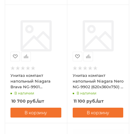
Унитаз компакт
Унитаз компакт
напольный Niagara
напольный Niagara Nero
Brava NG-9901
NG-9902 (620х360х750) с
(630х360х740) с
микролифтом
В наличии
В наличии
микролифтом
10 700
руб.
/шт
11 100
руб.
/шт
В корзину
В корзину