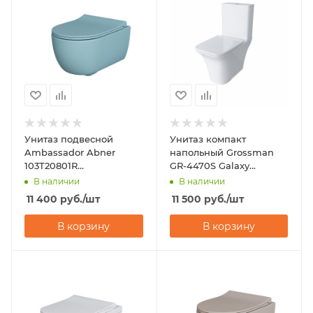
Унитаз подвесной
Унитаз компакт
Ambassador Abner
напольный Grossman
103T20801R
GR-4470S Galaxy
(545х360х330)
(650х360х820) с
В наличии
В наличии
горизонтальный выпуск
микролифтом
11 400
руб.
/шт
11 500
руб.
/шт
В корзину
В корзину