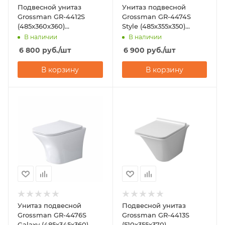
Подвесной унитаз
Унитаз подвесной
Grossman GR-4412S
Grossman GR-4474S
(485х360х360)
Style (485х355х350)
безободковый
безободковый
В наличии
В наличии
6 800
руб.
/шт
6 900
руб.
/шт
В корзину
В корзину
Унитаз подвесной
Подвесной унитаз
Grossman GR-4476S
Grossman GR-4413S
Galaxy (485х345х360)
(510х355х370)