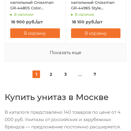
напольный Grossman
напольный Grossman
GR-4480S Color
GR-4496S Style
(620х365х810)
(675х365х830)
В наличии
В наличии
16 900
руб.
/шт
18 100
руб.
/шт
В корзину
В корзину
Показать еще
1
2
3
7
Купить унитаз в Москве
В каталоге представлено 140 товаров по цене от 4
000 руб. Унитазы от российских и зарубежных
брендов — предложение постоянно расширяется.