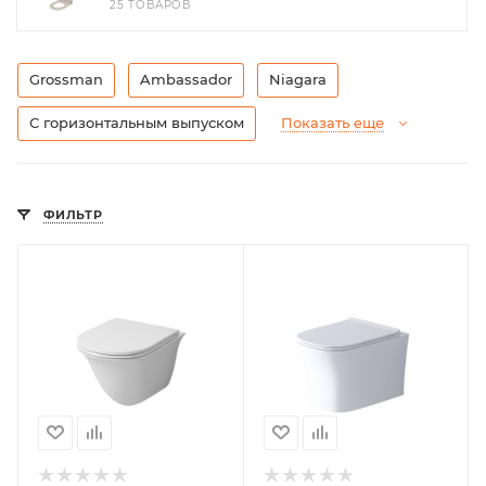
25 ТОВАРОВ
Grossman
Ambassador
Niagara
С горизонтальным выпуском
Показать еще
ФИЛЬТР