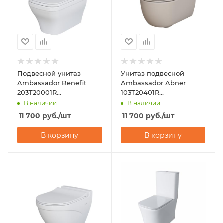
Подвесной унитаз
Унитаз подвесной
Ambassador Benefit
Ambassador Abner
203T20001R
103T20401R
(535х340х360)
(545х360х330)
В наличии
В наличии
горизонтальный выпуск
горизонтальный выпуск
11 700
руб.
/шт
11 700
руб.
/шт
В корзину
В корзину