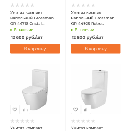
Унитаз компакт
Унитаз компакт
напольный Grossman
напольный Grossman
GR-4471S Cristal
GR-4492S Retro
(600х355х860)
(670х350х825)
В наличии
В наличии
12 600
руб.
/шт
12 800
руб.
/шт
В корзину
В корзину
Унитаз компакт
Унитаз компакт