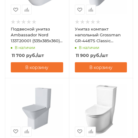
Подвесной унитаз
Унитаз компакт
Ambassador Nord
напольный Grossman
133T20001 (535х385х360)
GR-4467S Classic
горизонтальный выпуск
(620х360х820)
В наличии
В наличии
11 700
руб.
/шт
11 900
руб.
/шт
В корзину
В корзину