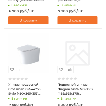
горизонтальный выпуск
горизонтальный выпуск
В наличии
В наличии
6 900
руб.
/шт
7 200
руб.
/шт
В корзину
В корзину
Унитаз подвесной
Подвесной унитаз
Grossman GR-4475S
Niagara Vista NG-9302
Style (490х365х355)
(495х365х375)
горизонтальный выпуск
горизонтальный выпуск
В наличии
В наличии
7 500
руб.
/шт
8 300
руб.
/шт