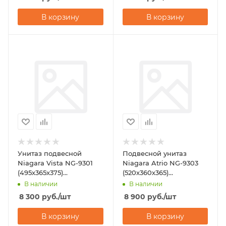
В корзину
В корзину
Унитаз подвесной
Подвесной унитаз
Niagara Vista NG-9301
Niagara Atrio NG-9303
(495х365х375)
(520х360х365)
горизонтальный выпуск
горизонтальный выпуск
В наличии
В наличии
8 300
руб.
/шт
8 900
руб.
/шт
В корзину
В корзину