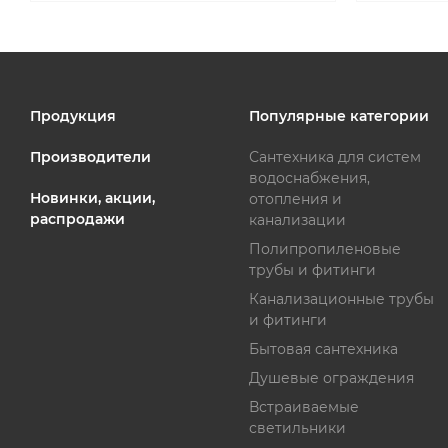
Продукция
Популярные категории
Производители
Сантехника для систем
водоснабжения,
Новинки, акции,
отопления и
распродажи
канализации
Полипропиленовые
трубы и фитинги
Канализационные трубы
и фитинги
Бытовая сантехника
Душевые ограждения
Встраиваемые
светильники