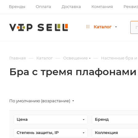
Бренды
Оплата
Доставка
Компания
Рекви
Каталог
—
—
—
Главная
Каталог
Освещение
Настенные бра и
Бра с тремя плафонами
По умолчанию (возрастание)
Цена
Бренд
Степень защиты, IP
Коллекция