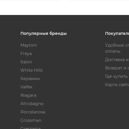
Популярные бренды
Покупател
Maytoni
Удобные с
оплаты
Freya
Доставка 
Italon
Возврат и 
White Hills
Где купить
Керамин
Карта сайт
Valfex
Niagara
Altrobagno
Porcelanosa
Grossman
Grespania