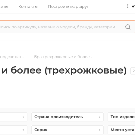
+
зиты
Контакты
Построить маршрут
—
 подсветка
Бра трехрожковые и более
 и более (трехрожковые)
2
Страна производитель
Тип издели
Серия
Место уст