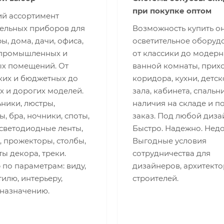
при покупке оптом
й ассортимент
тельных приборов для
Возможность купить о
ы, дома, дачи, офиса,
осветительное оборуд
 промышленных и
от классики до модерн
ых помещений. От
ванной комнаты, прих
ких и бюджетных до
коридора, кухни, детск
х и дорогих моделей.
зала, кабинета, спальни
ники, люстры,
наличия на складе и п
, бра, ночники, споты,
заказ. Под любой диза
 светодиодные ленты,
Быстро. Надежно. Недо
 прожекторы, столбы,
Выгодные условия
ы декора, треки.
сотрудничества для
по параметрам: виду,
дизайнеров, архитекто
стилю, интерьеру,
строителей.
 назначению.