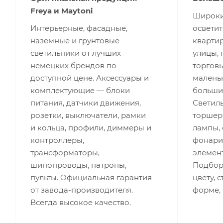
Freya и Maytoni
Широки
Интерьерные, фасадные,
освети
наземные и грунтовые
квартир
светильники от лучших
улицы,
немецких брендов по
торгов
доступной цене. Аксессуары и
малень
комплектующие — блоки
больши
питания, датчики движения,
Светиль
розетки, выключатели, рамки
торшеры
и кольца, профили, диммеры и
лампы,
контроллеры,
фонари,
трансформаторы,
элемент
шинопроводы, патроны,
Подбор 
пульты. Официальная гарантия
цвету, 
от завода-производителя.
форме,
Всегда высокое качество.