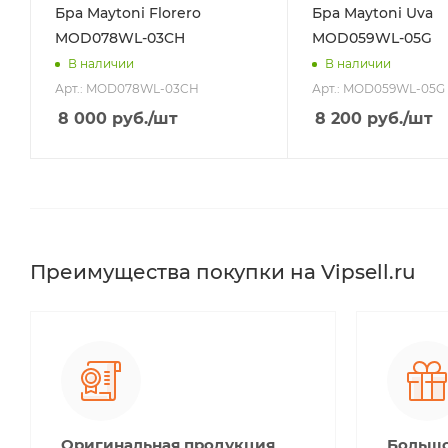
Бра Maytoni Florero
Бра Maytoni Uva
MOD078WL-03CH
MOD059WL-05G
В наличии
В наличии
Арт.: MOD078WL-03CH
Арт.: MOD059WL-05G
8 000
руб.
/шт
8 200
руб.
/шт
Преимущества покупки на Vipsell.ru
Оригинальная продукция
Большо