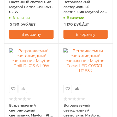
Настенный светильник
Встраиваемый
Maytoni Parma C190-WL-
светодиодный
02-W
светильник Maytoni Zen
DL038-2-L7B
В наличии
В наличии
5 190
руб.
/шт
1 170
руб.
/шт
В корзину
В корзину
Встраиваемый
Встраиваемый
светодиодный
светодиодный
светильник Maytoni Phill
светильник Maytoni