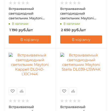
Встраиваемый
Встраиваемый
светодиодный
светодиодный
светильник Maytoni
светильник Maytoni
Phanton DL2001-L7W4K
Elem DL052-L12B4K
В наличии
В наличии
1 190
руб.
/шт
2 650
руб.
/шт
В корзину
В корзину
Встраиваемый
Встраиваемый