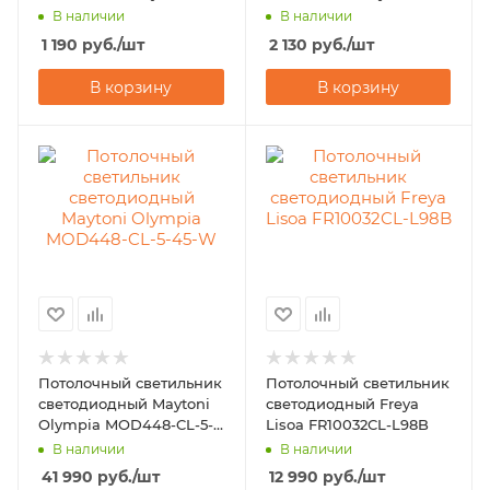
DL013-6-L9W
Focus LED C053CL-
В наличии
В наличии
L12B3K
1 190
руб.
/шт
2 130
руб.
/шт
В корзину
В корзину
Потолочный светильник
Потолочный светильник
светодиодный Maytoni
светодиодный Freya
Olympia MOD448-CL-5-
Lisoa FR10032CL-L98B
45-W
В наличии
В наличии
41 990
руб.
/шт
12 990
руб.
/шт