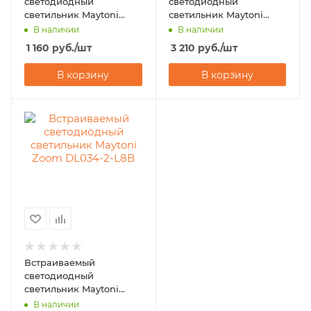
светодиодный
светодиодный
светильник Maytoni
светильник Maytoni
Kappell DL040-L10CH4K
Stella DL039-L15W4K
В наличии
В наличии
1 160
руб.
/шт
3 210
руб.
/шт
В корзину
В корзину
Встраиваемый
светодиодный
светильник Maytoni
Zoom DL034-2-L8B
В наличии