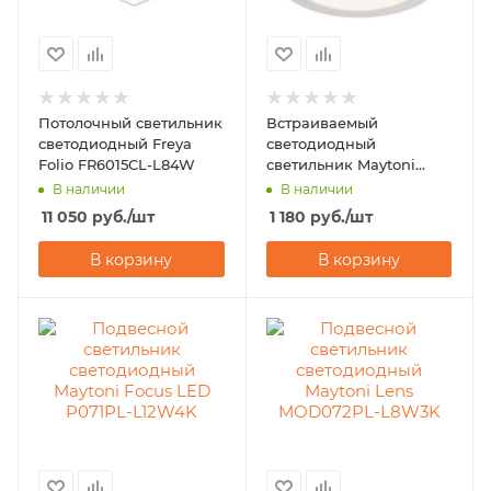
Потолочный светильник
Встраиваемый
светодиодный Freya
светодиодный
Folio FR6015CL-L84W
светильник Maytoni
Stockton DL018-6-L18W
В наличии
В наличии
11 050
руб.
/шт
1 180
руб.
/шт
В корзину
В корзину