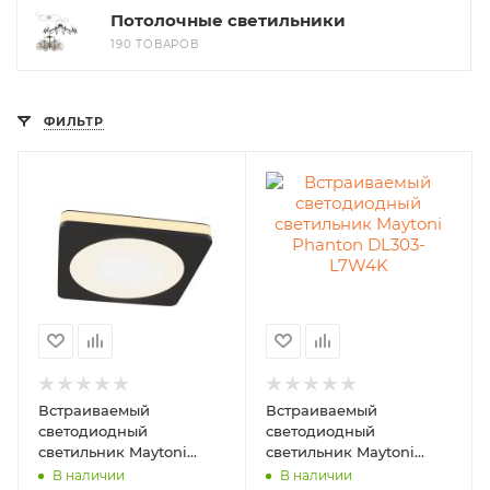
Потолочные светильники
190 ТОВАРОВ
ФИЛЬТР
Встраиваемый
Встраиваемый
светодиодный
светодиодный
светильник Maytoni
светильник Maytoni
Phanton DL2001-L7B
Phanton DL303-L7W4K
В наличии
В наличии