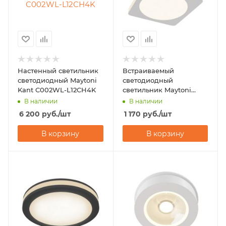
Настенный светильник
Встраиваемый
светодиодный Maytoni
светодиодный
Kant C002WL-L12CH4K
светильник Maytoni
Phanton DL303-L12W
В наличии
В наличии
6 200
руб.
/шт
1 170
руб.
/шт
В корзину
В корзину