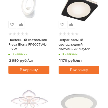
Настенный светильник
Встраиваемый
Freya Elena FR6007WL-
светодиодный
L17W
светильник Maytoni
Phanton DL2001-L12B
В наличии
В наличии
2 980
руб.
/шт
1 170
руб.
/шт
В корзину
В корзину