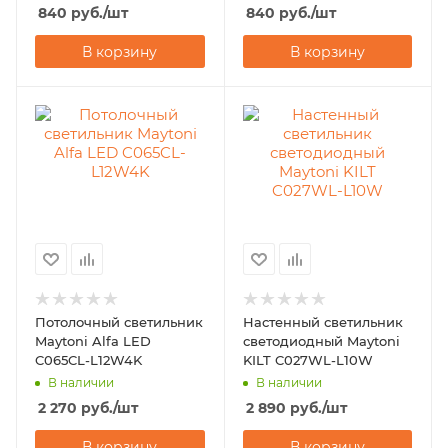
840
руб.
/шт
840
руб.
/шт
В корзину
В корзину
Потолочный светильник
Настенный светильник
Maytoni Alfa LED
светодиодный Maytoni
C065CL-L12W4K
KILT C027WL-L10W
В наличии
В наличии
2 270
руб.
/шт
2 890
руб.
/шт
В корзину
В корзину