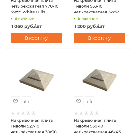
Накрывочная плита
Накрывочная плита
четырёхскатная 770-10
Тиволи 933-10
55x55 White Hills
четырёхскатная 52x52
White Hills
В наличии
В наличии
1 060
руб.
/шт
1 200
руб.
/шт
В корзину
В корзину
Накрывочная плита
Накрывочная плита
Тиволи 927-10
Тиволи 930-10
четырёхскатная 38x38
четырёхскатная 46x46