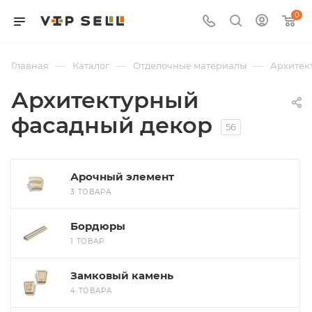
0
—
—
—
Главная
Каталог
Отделочные материалы
Архитек
Архитектурный
фасадный декор
56
Арочный элемент
3 ТОВАРА
Бордюры
1 ТОВАР
Замковый камень
4 ТОВАРА