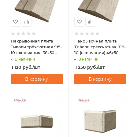
Накрывочная плита
Накрывочная плита
Тиволи трёхскатная 915-
Тиволи трёхскатная 918-
10 (окончания) 38x50
10 (окончания) 46x50
White Hills
White Hills
В наличии
В наличии
1 120
руб.
/шт
1 250
руб.
/шт
В корзину
В корзину