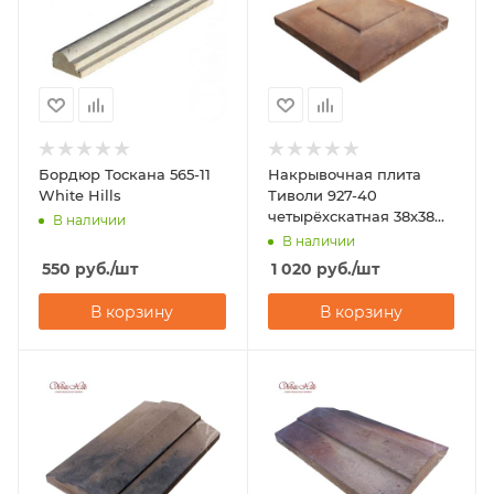
Бордюр Тоскана 565-11
Накрывочная плита
White Hills
Тиволи 927-40
четырёхскатная 38x38
В наличии
White Hills
В наличии
550
руб.
/шт
1 020
руб.
/шт
В корзину
В корзину