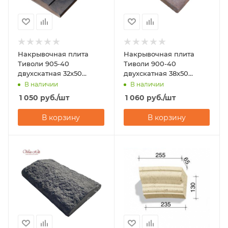
Накрывочная плита
Накрывочная плита
Тиволи 905-40
Тиволи 900-40
двухскатная 32x50
двухскатная 38x50
White Hills
White Hills
В наличии
В наличии
1 050
руб.
/шт
1 060
руб.
/шт
В корзину
В корзину