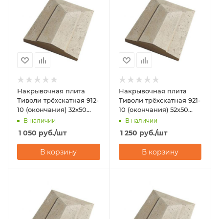
Накрывочная плита
Накрывочная плита
Тиволи трёхскатная 912-
Тиволи трёхскатная 921-
10 (окончания) 32x50
10 (окончания) 52x50
White Hills
White Hills
В наличии
В наличии
1 050
руб.
/шт
1 250
руб.
/шт
В корзину
В корзину