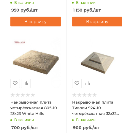
White Hills
White Hills
В наличии
В наличии
950
руб.
/шт
1 150
руб.
/шт
В корзину
В корзину
Накрывочная плита
Накрывочная плита
четырёхскатная 805-10
Тиволи 924-10
23x23 White Hills
четырёхскатная 32x32
White Hills
В наличии
В наличии
700
руб.
/шт
900
руб.
/шт