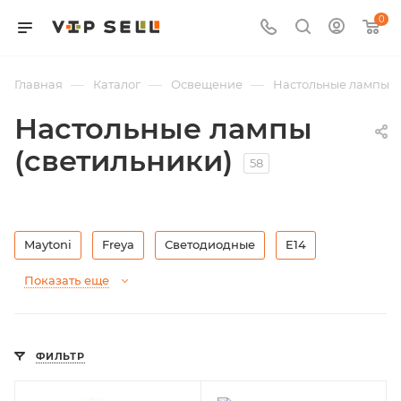
0
—
—
—
Главная
Каталог
Освещение
Настольные лампы
Настольные лампы
(светильники)
58
Maytoni
Freya
Светодиодные
E14
Показать еще
ФИЛЬТР