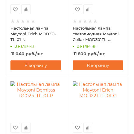
Настольная лампа
Настольная лампа
Maytoni Erich MOD221-
светодиодная Maytoni
TL-01-N
Collar MOD301TL-
L18CH3K
В наличии
В наличии
11 040
руб.
/шт
11 800
руб.
/шт
В корзину
В корзину