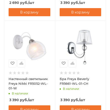
2 690
руб.
/шт
3 390
руб.
/шт
В корзину
В корзину
Настенный светильник
Бра Freya Beverly
Freya Nikki FR5052-WL-
FR5661-WL-01-CH
01-W
В наличии
В наличии
3 390
руб.
/шт
3 390
руб.
/шт
В корзину
В корзину