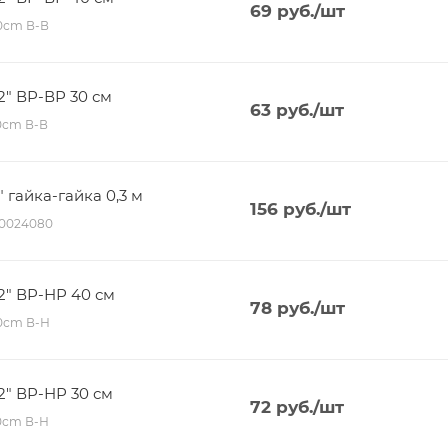
69
руб.
/шт
40сm В-В
2" ВР-ВР 30 см
63
руб.
/шт
30сm В-В
" гайка-гайка 0,3 м
156
руб.
/шт
00024080
/2" ВР-НР 40 см
78
руб.
/шт
40сm В-Н
2" ВР-НР 30 см
72
руб.
/шт
30сm В-Н