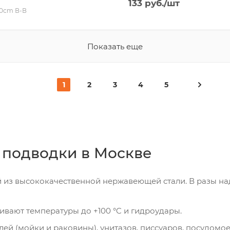
133
руб.
/шт
150сm В-В
Показать еще
1
2
3
4
5
 подводки в Москве
ой из высококачественной нержавеющей стали. В разы 
ивают температуры до +100 °C и гидроудары.
ей (мойки и раковины), унитазов, писсуаров, посудомо