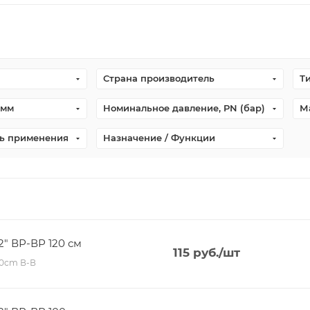
Страна производитель
Т
 мм
Номинальное давление, PN (бар)
М
ь применения
Назначение / Функции
2" ВР-ВР 120 см
115
руб.
/шт
120сm В-В