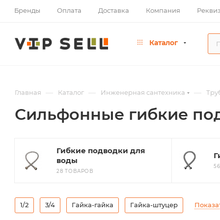
Бренды
Оплата
Доставка
Компания
Рекви
Каталог
—
—
—
Главная
Каталог
Инженерная сантехника
Тру
Сильфонные гибкие по
Гибкие подводки для
Г
воды
5
28 ТОВАРОВ
1/2
3/4
Гайка-гайка
Гайка-штуцер
Показа