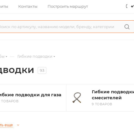
+
зиты
Контакты
Построить маршрут
—
бы
Гибкие подводки
дводки
93
Гибкие подводк
ибкие подводки для газа
смесителей
6 ТОВАРОВ
9 ТОВАРОВ
ть еще