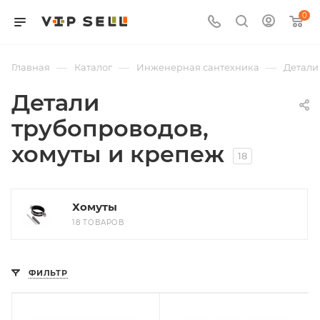
0
—
—
—
Главная
Каталог
Инженерная сантехника
Детали
Детали
трубопроводов,
хомуты и крепеж
18
Хомуты
18 ТОВАРОВ
ФИЛЬТР