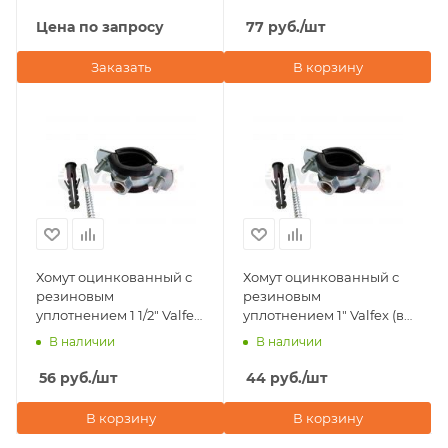
(в комплекте шпилька
М8х80, дюбель)
М8х80, дюбель)
Цена по запросу
77
руб.
/шт
Заказать
В корзину
Хомут оцинкованный с
Хомут оцинкованный с
резиновым
резиновым
уплотнением 1 1/2" Valfex
уплотнением 1" Valfex (в
(в комплекте шпилька
комплекте шпилька
В наличии
В наличии
М8х80, дюбель)
М8х80, дюбель)
56
руб.
/шт
44
руб.
/шт
В корзину
В корзину