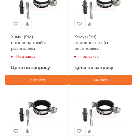
Хомут (РМ)
Хомут (РМ)
оцинкованный с
оцинкованный с
резиновым
резиновым
уплотнением 4" Valfex (в
уплотнением 2" Valfex (в
Под заказ
Под заказ
комплекте шпилька
комплекте шпилька
М8х80, дюбель)
М8х80, дюбель)
Цена по запросу
Цена по запросу
Заказать
Заказать