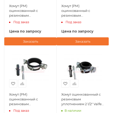
Хомут (РМ)
Хомут (РМ)
оцинкованный с
оцинкованный с
резиновым
резиновым
уплотнением 1 1/4" Valfex
уплотнением 3/4" Valfex
Под заказ
Под заказ
(в комплекте шпилька
(в комплекте шпилька
М8х80, дюбель)
М8х80, дюбель)
Цена по запросу
Цена по запросу
Заказать
Заказать
Хомут (РМ)
Хомут оцинкованный с
оцинкованный с
резиновым
резиновым
уплотнением 2 1/2" Valfex
уплотнением 1/2" Valfex
(в комплекте шпилька
Под заказ
В наличии