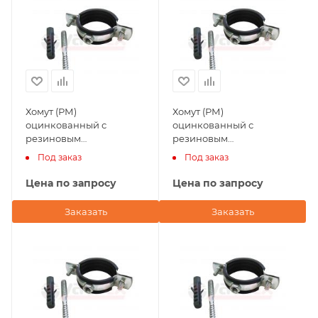
Хомут (РМ)
Хомут (РМ)
оцинкованный с
оцинкованный с
резиновым
резиновым
уплотнением 2 1/2" Valfex
уплотнением 1" Valfex (в
Под заказ
Под заказ
(в комплекте шпилька
комплекте шпилька
М8х80, дюбель)
М8х80, дюбель)
Цена по запросу
Цена по запросу
Заказать
Заказать