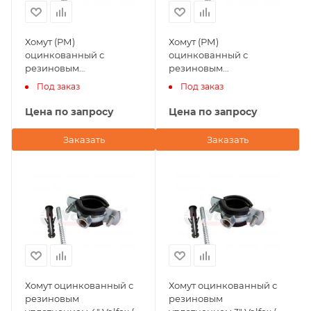
Хомут (РМ)
Хомут (РМ)
оцинкованный с
оцинкованный с
резиновым
резиновым
уплотнением 3" Valfex (в
уплотнением 1 1/2" Valfex
Под заказ
Под заказ
комплекте шпилька
(в комплекте шпилька
М8х80, дюбель)
М8х80, дюбель)
Цена по запросу
Цена по запросу
Заказать
Заказать
Хомут оцинкованный с
Хомут оцинкованный с
резиновым
резиновым