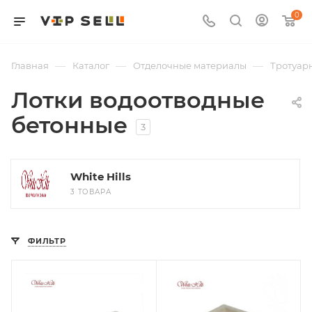
0
—
—
—
Главная
Каталог
Отделочные материалы
Тротуарн
Лотки водоотводные
бетонные
3
White Hills
3 ТОВАРА
ФИЛЬТР