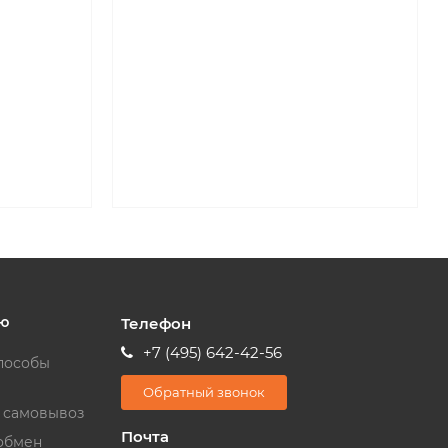
ю
Телефон
+7 (495) 642-42-56
пособы
Обратный звонок
и самовывоз
Почта
обмен