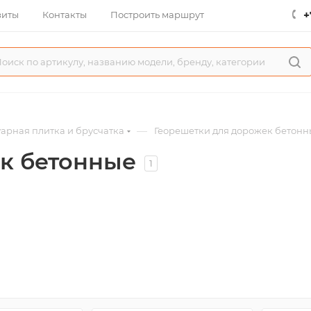
+
зиты
Контакты
Построить маршрут
—
уарная плитка и брусчатка
Георешетки для дорожек бетонн
к бетонные
1