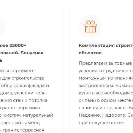
аже 25000+
Комплектация строи
ований. Бонусная
объектов
а
Предлагаем выгодные
й ассортимент
условия сотрудничеств
 для строительства
монтажным компания
 облицовки фасада и
застройщикам. Возмо
дома, укладки пола,
купить все необходим
ния стен и потолка.
онлайн в одном месте 
ранит, керамика,
наличия и под заказ. Б
, кирпич, натуральный
Надежно. Недорого. С
ственный камень,
при покупке оптом.
 гранит, террасная