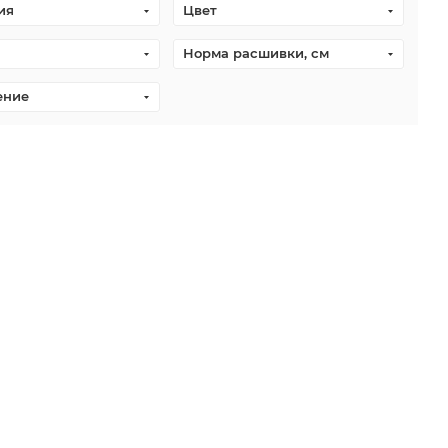
ия
Цвет
Норма расшивки, см
ение