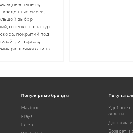
фасадные панели,
, кладочные смеси,
Большой выбор
ий, оттенков, текстур,
декора, покрытий под
изайн, интерьер,
ния различного типа.
Популярные бренды
Покупател
Maytoni
Удобные с
оплаты
Freya
Доставка 
Italon
Возврат и 