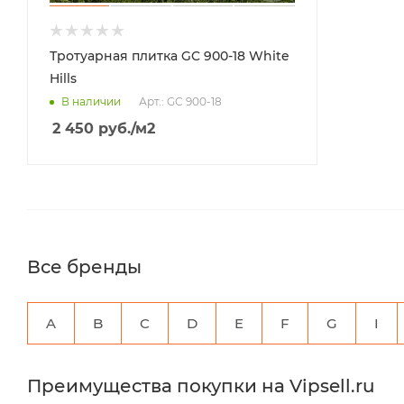
Тротуарная плитка GC 900-18 White
Hills
Арт.: GC 900-18
В наличии
2 450
руб.
/м2
Все бренды
A
B
C
D
E
F
G
I
Преимущества покупки на Vipsell.ru