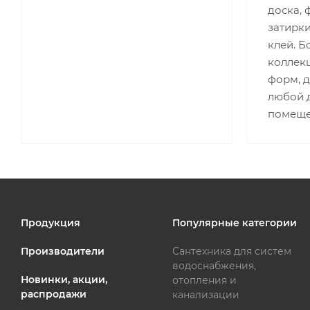
доска, 
затирки
клей. 
коллекц
форм, 
любой д
помеще
Продукция
Популярные категории
Производители
Сантехника для систем
водоснабжения,
Новинки, акции,
отопления и
распродажи
канализации