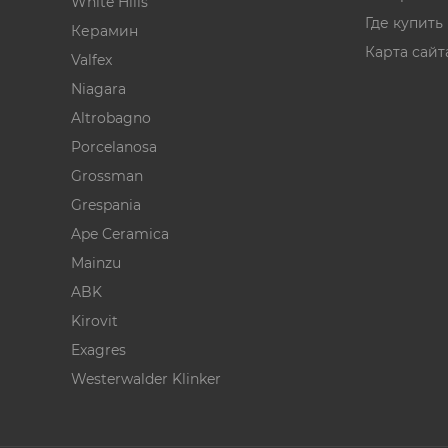
White Hills
Где купить
Керамин
Карта сайт
Valfex
Niagara
Altrobagno
Porcelanosa
Grossman
Grespania
Ape Ceramica
Mainzu
ABK
Kirovit
Exagres
Westerwalder Klinker