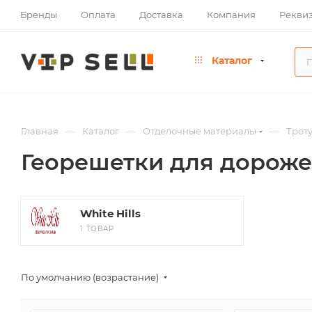
Бренды
Оплата
Доставка
Компания
Рекви
Каталог
—
—
—
Главная
Каталог
Отделочные материалы
Трот
Георешетки для дороже
White Hills
1 ТОВАР
По умолчанию (возрастание)