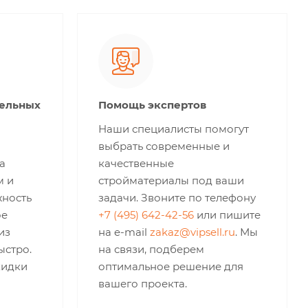
тельных
Помощь экспертов
Наши специалисты помогут
выбрать современные и
а
качественные
м и
стройматериалы под ваши
жность
задачи. Звоните по телефону
ое
+7 (495) 642-42-56
или пишите
из
на e-mail
zakaz@vipsell.ru
. Мы
ыстро.
на связи, подберем
кидки
оптимальное решение для
вашего проекта.