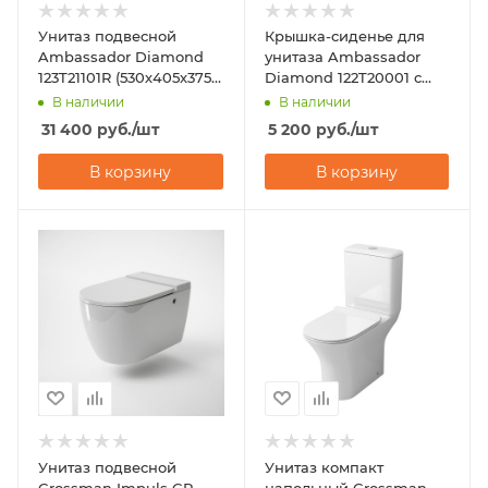
Унитаз подвесной
Крышка-сиденье для
Ambassador Diamond
унитаза Ambassador
123T21101R (530х405х375)
Diamond 122T20001 с
красный
микролифтом
В наличии
В наличии
31 400
руб.
/шт
5 200
руб.
/шт
В корзину
В корзину
Унитаз подвесной
Унитаз компакт
Grossman Impuls GR-
напольный Grossman