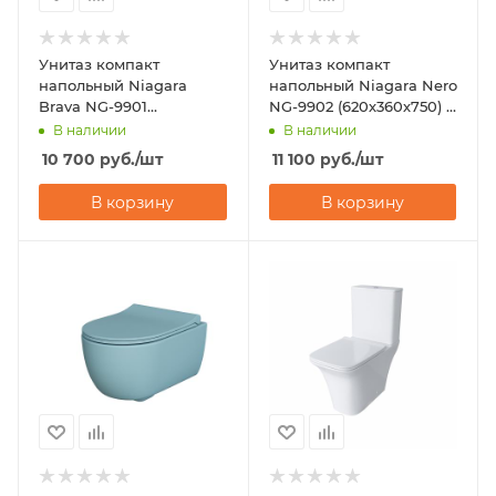
Унитаз компакт
Унитаз компакт
напольный Niagara
напольный Niagara Nero
Brava NG-9901
NG-9902 (620х360х750) с
(630х360х740) с
микролифтом
В наличии
В наличии
микролифтом
10 700
руб.
/шт
11 100
руб.
/шт
В корзину
В корзину