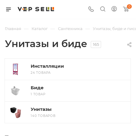
0
—
—
—
Главная
Каталог
Сантехника
Унитазы, биде и пис
Унитазы и биде
165
Инсталляции
24 ТОВАРА
Биде
1 ТОВАР
Унитазы
140 ТОВАРОВ