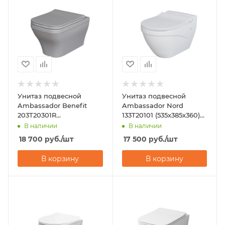
Унитаз подвесной
Унитаз подвесной
Ambassador Benefit
Ambassador Nord
203T20301R
133T20101 (535х385х360)
(535х340х360)
белый
В наличии
В наличии
18 700
руб.
/шт
17 500
руб.
/шт
В корзину
В корзину