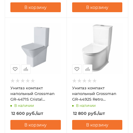
В корзину
В корзину
Унитаз компакт
Унитаз компакт
напольный Grossman
напольный Grossman
GR-4471S Cristal
GR-4492S Retro
(600х355х860)
(670х350х825)
В наличии
В наличии
12 600
руб.
/шт
12 800
руб.
/шт
В корзину
В корзину