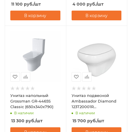
11 100
руб.
/шт
4 000
руб.
/шт
В корзину
В корзину
Унитаз напольный
Унитаз подвесной
Grossman GR-4465S
Ambassador Diamond
Classic (650х340х790)
123T20001R
(530х405х375) белый
В наличии
В наличии
13 300
руб.
/шт
15 700
руб.
/шт