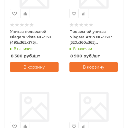
Унитаз подвесной
Подвесной унитаз
Niagara Vista NG-9301
Niagara Atrio NG-9303
(495х365х375)
(520х360х365)
горизонтальный выпуск
горизонтальный выпуск
В наличии
В наличии
8 300
руб.
/шт
8 900
руб.
/шт
В корзину
В корзину