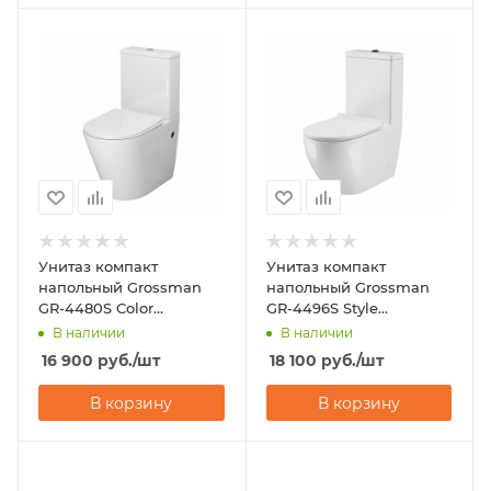
Унитаз компакт
Унитаз компакт
напольный Grossman
напольный Grossman
GR-4480S Color
GR-4496S Style
(620х365х810)
(675х365х830)
В наличии
В наличии
16 900
руб.
/шт
18 100
руб.
/шт
В корзину
В корзину