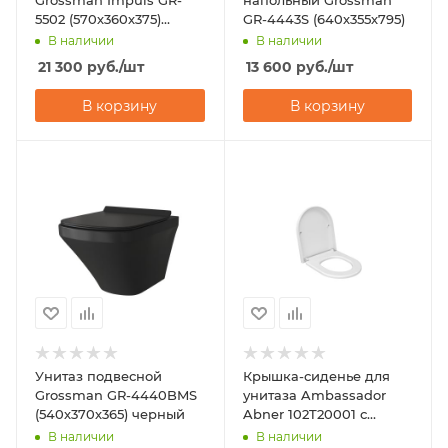
5502 (570х360х375)
GR-4443S (640х355х795)
белый
В наличии
В наличии
21 300
руб.
/шт
13 600
руб.
/шт
В корзину
В корзину
Унитаз подвесной
Крышка-сиденье для
Grossman GR-4440BMS
унитаза Ambassador
(540х370х365) черный
Abner 102T20001 с
микролифтом
В наличии
В наличии