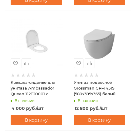
В корзину
В корзину
Крышка-сиденье для
Унитаз подвесной
унитаза Ambassador
Grossman GR-4451S
Queen 112T20001 с
(580х395х365) белый
микролифтом
В наличии
В наличии
4 000
руб.
/шт
12 800
руб.
/шт
В корзину
В корзину