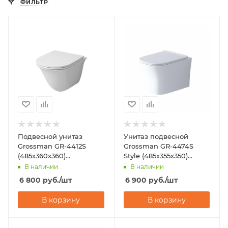
ФИЛЬТР
Подвесной унитаз
Унитаз подвесной
Grossman GR-4412S
Grossman GR-4474S
(485х360х360)
Style (485х355х350)
безободковый
безободковый
В наличии
В наличии
6 800
руб.
/шт
6 900
руб.
/шт
В корзину
В корзину