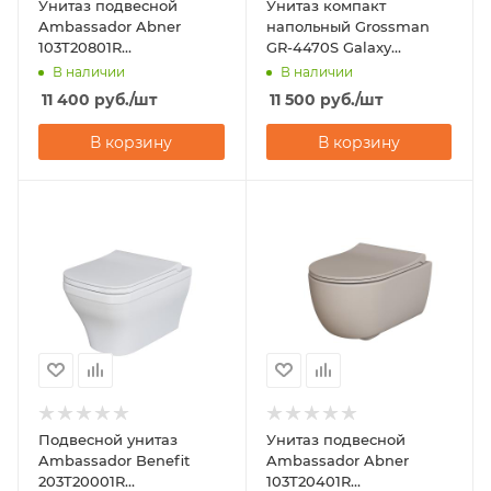
Унитаз подвесной
Унитаз компакт
Ambassador Abner
напольный Grossman
103T20801R
GR-4470S Galaxy
(545х360х330)
(650х360х820) с
В наличии
В наличии
горизонтальный выпуск
микролифтом
11 400
руб.
/шт
11 500
руб.
/шт
В корзину
В корзину
Подвесной унитаз
Унитаз подвесной
Ambassador Benefit
Ambassador Abner
203T20001R
103T20401R