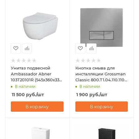
Унитаз подвесной
Кнопка смыва для
Ambassador Abner
инсталляции Grossman
103T20101R (545х360х330)
Classic 800.T1.04.110.110
белый
хром матовый
В наличии
В наличии
11 500
руб.
/шт
1 900
руб.
/шт
В корзину
В корзину