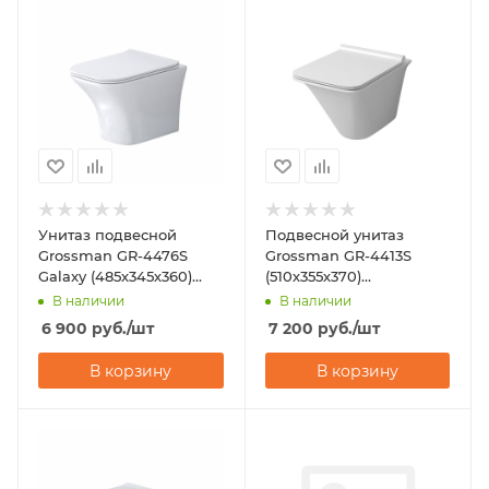
Унитаз подвесной
Подвесной унитаз
Grossman GR-4476S
Grossman GR-4413S
Galaxy (485х345х360)
(510х355х370)
горизонтальный выпуск
горизонтальный выпуск
В наличии
В наличии
6 900
руб.
/шт
7 200
руб.
/шт
В корзину
В корзину