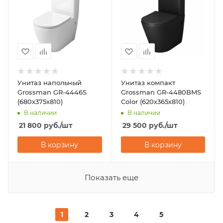
Унитаз напольный
Унитаз компакт
Grossman GR-4446S
Grossman GR-4480BMS
(680х375х810)
Color (620х365х810)
В наличии
В наличии
21 800
руб.
/шт
29 500
руб.
/шт
В корзину
В корзину
Показать еще
1
2
3
4
5