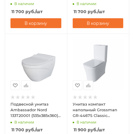
(535х340х360)
(545х360х330)
В наличии
В наличии
горизонтальный выпуск
горизонтальный выпуск
11 700
руб.
/шт
11 700
руб.
/шт
В корзину
В корзину
Подвесной унитаз
Унитаз компакт
Ambassador Nord
напольный Grossman
133T20001 (535х385х360)
GR-4467S Classic
горизонтальный выпуск
(620х360х820)
В наличии
В наличии
11 700
руб.
/шт
11 900
руб.
/шт