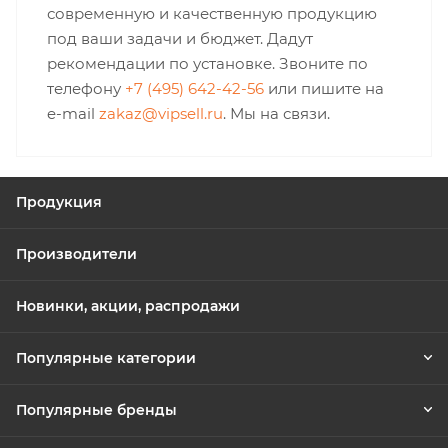
современную и качественную продукцию
под ваши задачи и бюджет. Дадут
рекомендации по установке. Звоните по
телефону
+7 (495) 642-42-56
или пишите на
e-mail
zakaz@vipsell.ru
. Мы на связи.
Продукция
Производители
Новинки, акции, распродажи
Популярные категории
Популярные бренды