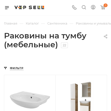
0
—
—
—
Главная
Каталог
Сантехника
Раковины и умывал
Раковины на тумбу
(мебельные)
22
ФИЛЬТР