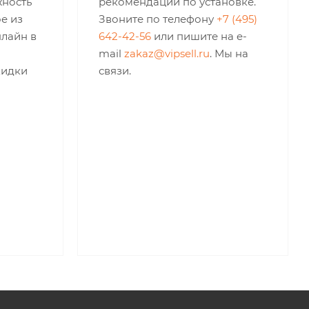
жность
рекомендации по установке.
е из
Звоните по телефону
+7 (495)
нлайн в
642-42-56
или пишите на e-
mail
zakaz@vipsell.ru
. Мы на
кидки
связи.