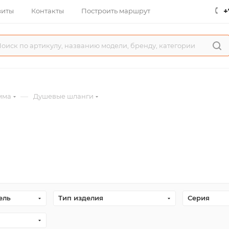
+
зиты
Контакты
Построить маршрут
—
мма
Душевые шланги
ель
Тип изделия
Серия