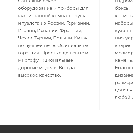
Сантехническое
гидром
оборудование и приборы для
боксы, 
кухни, ванной комнаты, душа
космети
и туалета из России, Германии,
наборы
Италии, Испании, Франции,
кухонны
Чехии, Турции, Польши, Китая
писсуар
по лучшей цене. Официальная
кварил,
гарантия. Простые дешевые и
мрамор,
многофункциональные
камень,
дорогие модели. Всегда
Большо
высокое качество.
дизайна
размеро
дополн
любой 