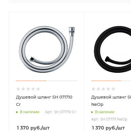
Душевой шланг SH 071710
Душевой шланг SH
Cr
NeOp
Арт.: SH 071710 Cr
В наличии
В наличии
Арт.: SH 071711 NeOp
1 370
руб.
/шт
1 370
руб.
/шт