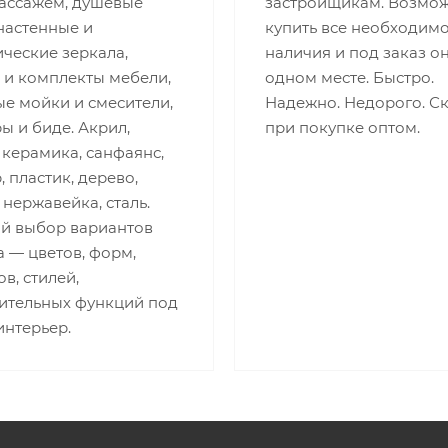
ассажем, душевые
застройщикам. Возмо
настенные и
купить все необходимо
ческие зеркала,
наличия и под заказ о
 и комплекты мебели,
одном месте. Быстро.
е мойки и смесители,
Надежно. Недорого. С
ы и биде. Акрил,
при покупке оптом.
 керамика, санфаянс,
 пластик, дерево,
 нержавейка, сталь.
й выбор вариантов
 — цветов, форм,
в, стилей,
ительных функций под
интерьер.