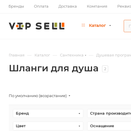
Бренды
Оплата
Доставка
Компания
Рекви
Каталог
—
—
—
Главная
Каталог
Сантехника
Душевая програ
Шланги для душа
2
По умолчанию (возрастание)
Бренд
Страна производит
Цвет
Оснащение