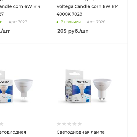
andle corn 6W Е14
Voltega Candle corn 6W Е14
27
4000K 7028
Арт.: 7027
Арт.: 7028
ии
В наличии
.
/шт
205
руб.
/шт
етодиодная
Светодиодная лампа