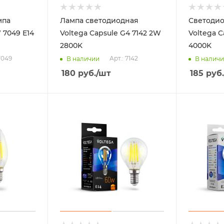
мпа
Лампа светодиодная
Светодио
 7049 Е14
Voltega Capsule G4 7142 2W
Voltega C
2800K
4000K
7049
Арт.: 7142
В наличии
В налич
180
руб.
/шт
185
руб.