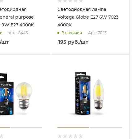
етодиодная
Светодиодная лампа
eneral purpose
Voltega Globe E27 6W 7023
3 9W E27 4000K
4000K
Арт.: 8443
Арт.: 7023
ии
В наличии
/шт
195
руб.
/шт