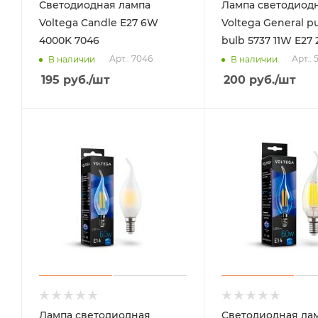
Светодиодная лампа
Лампа светодиод
Voltega Candle E27 6W
Voltega General p
4000K 7046
bulb 5737 11W E27
Арт.: 7046
Арт.: 
В наличии
В наличии
195
руб.
/шт
200
руб.
/шт
Лампа светодиодная
Светодиодная ла