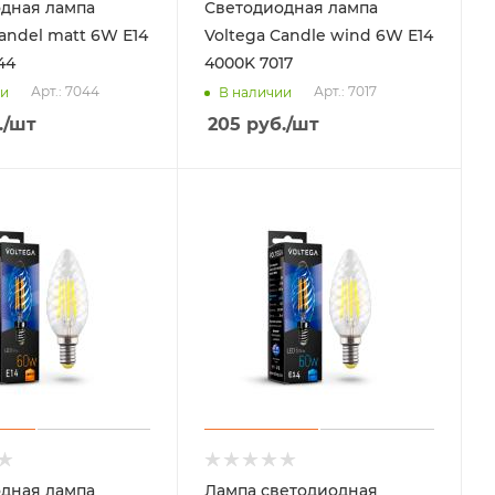
дная лампа
Светодиодная лампа
andel matt 6W Е14
Voltega Candle wind 6W Е14
44
4000K 7017
Арт.: 7044
Арт.: 7017
ии
В наличии
.
/шт
205
руб.
/шт
дная лампа
Лампа светодиодная