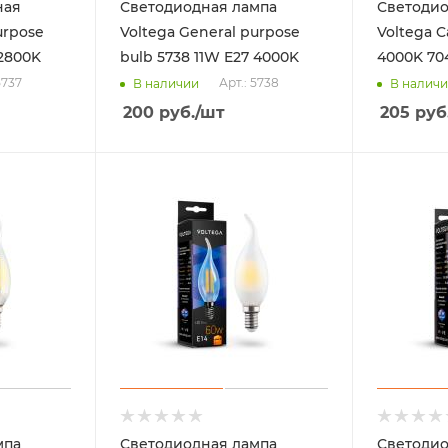
ная
Светодиодная лампа
Светодио
urpose
Voltega General purpose
Voltega C
 2800K
bulb 5738 11W E27 4000K
4000K 70
5737
Арт.: 5738
В наличии
В налич
200
руб.
/шт
205
руб
мпа
Светодиодная лампа
Светодио