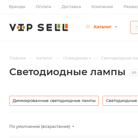
Бренды
Оплата
Доставка
Компания
Рекви
Каталог
—
—
—
Главная
Каталог
Освещение
Светодиодные л
Светодиодные лампы
88
Диммированные светодиодные лампы
Светодиодные 
По умолчанию (возрастание)