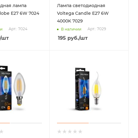
дная лампа
Лампа светодиодная
Globe E27 6W 7024
Voltega Candle E27 6W
4000K 7029
Арт.: 7024
Арт.: 7029
ии
В наличии
/шт
195
руб.
/шт