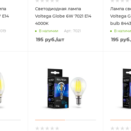
мпа
Светодиодная лампа
Лампа св
 Е14
Voltega Globe 6W 7021 Е14
Voltega G
4000K
bulb 844
7019
Арт.: 7021
В наличии
В налич
195
руб.
/шт
195
руб.