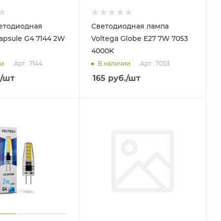
етодиодная
Светодиодная лампа
apsule G4 7144 2W
Voltega Globe E27 7W 7053
4000K
Арт.: 7144
Арт.: 7053
ии
В наличии
/шт
165
руб.
/шт