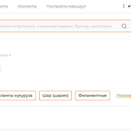
+
зиты
Контакты
Построить маршрут
ампы
лампы кукуруза
Шар (шарик)
Филаментные
Показа