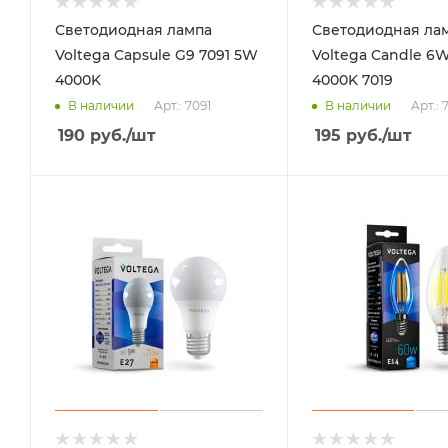
Светодиодная лампа
Светодиодная ла
Voltega Capsule G9 7091 5W
Voltega Candle 6W
4000K
4000K 7019
Арт.: 7091
Арт.: 
В наличии
В наличии
190
руб.
/шт
195
руб.
/шт