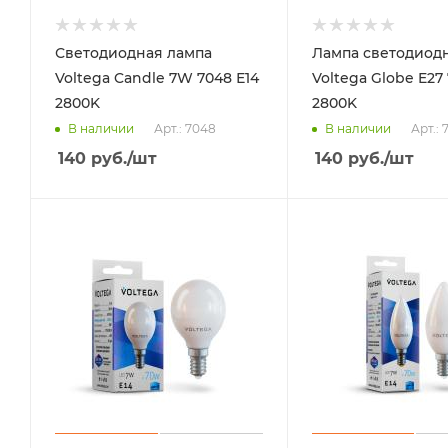
Светодиодная лампа
Лампа светодиод
Voltega Candle 7W 7048 Е14
Voltega Globe E27
2800K
2800K
Арт.: 7048
Арт.: 
В наличии
В наличии
140
руб.
/шт
140
руб.
/шт