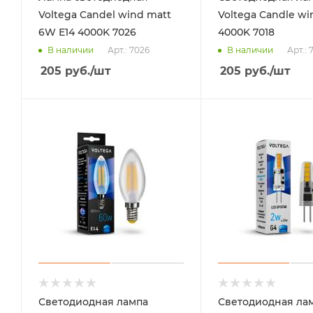
Voltega Candel wind matt
Voltega Candle wi
6W Е14 4000K 7026
4000K 7018
Арт.: 7026
Арт.: 
В наличии
В наличии
205
руб.
/шт
205
руб.
/шт
Светодиодная лампа
Светодиодная ла