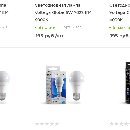
мпа
Светодиодная лампа
Светодио
 Е14
Voltega Globe 6W 7022 Е14
Voltega 
4000K
4000K
7020
Арт.: 7022
В наличии
В налич
195
руб.
/шт
195
руб.