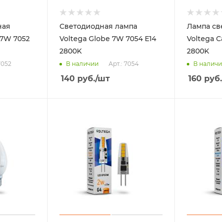
ная
Светодиодная лампа
Лампа св
 7W 7052
Voltega Globe 7W 7054 Е14
Voltega C
2800K
2800K
7052
Арт.: 7054
В наличии
В налич
140
руб.
/шт
160
руб.