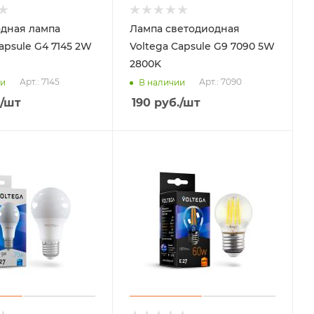
дная лампа
Лампа светодиодная
apsule G4 7145 2W
Voltega Capsule G9 7090 5W
2800K
Арт.: 7145
Арт.: 7090
ии
В наличии
/шт
190
руб.
/шт