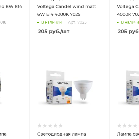
nd 6W Е14
Voltega Candel wind matt
Voltega C
6W Е14 4000K 7025
4000K 70
7018
Арт.: 7025
В наличии
В налич
205
руб.
/шт
205
руб
мпа
Светодиодная лампа
Лампа св