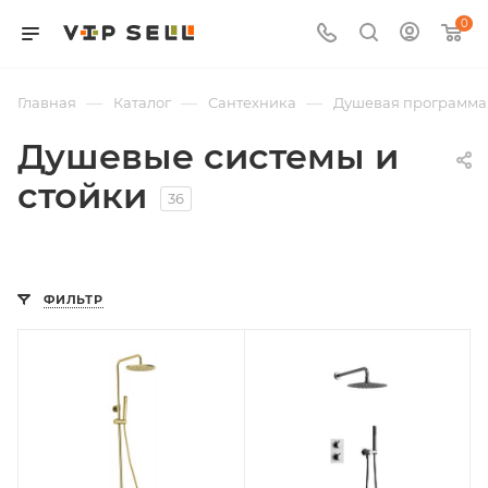
0
—
—
—
Главная
Каталог
Сантехника
Душевая программа
Душевые системы и
стойки
36
ФИЛЬТР