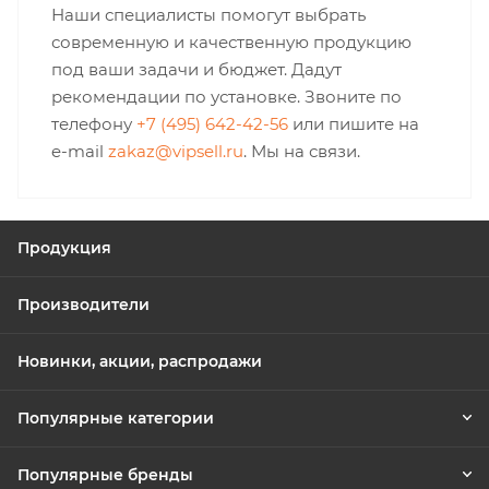
Наши специалисты помогут выбрать
современную и качественную продукцию
под ваши задачи и бюджет. Дадут
рекомендации по установке. Звоните по
телефону
+7 (495) 642-42-56
или пишите на
e-mail
zakaz@vipsell.ru
. Мы на связи.
Продукция
Производители
Новинки, акции, распродажи
Популярные категории
Популярные бренды