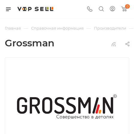
0
—
—
—
Главная
Справочная информация
Производители
Grossman