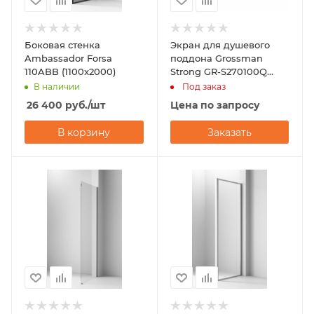
Боковая стенка
Экран для душевого
Ambassador Forsa
поддона Grossman
110ABB (1100x2000)
Strong GR-S270100Q
(70х100х)
В наличии
Под заказ
26 400
руб.
/шт
Цена по запросу
В корзину
Заказать