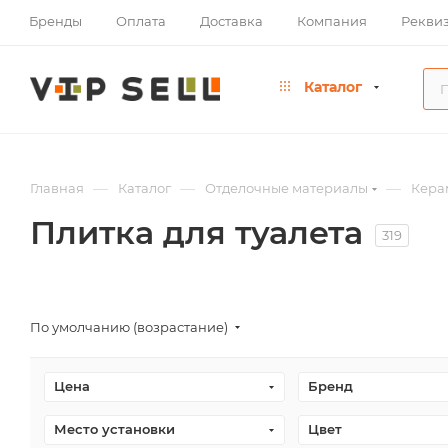
Бренды
Оплата
Доставка
Компания
Рекви
Каталог
—
—
—
Главная
Каталог
Отделочные материалы
Кера
Плитка для туалета
319
По умолчанию (возрастание)
Цена
Бренд
Место установки
Цвет