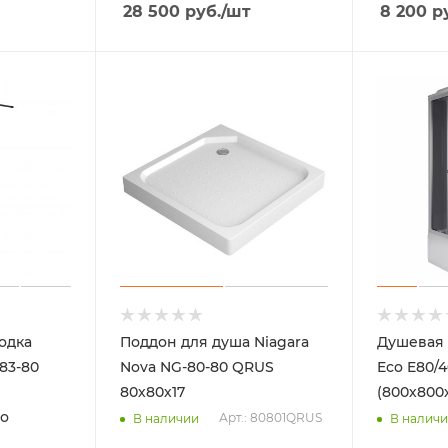
28 500
руб.
/шт
8 200
ру
одка
Поддон для душа Niagara
Душевая 
83-80
Nova NG-80-80 QRUS
Eco E80/
80х80х17
(800х800х
ло
Арт.: 80801QRUS
В наличии
В налич