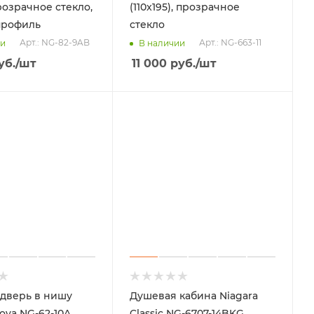
розрачное стекло,
(110x195), прозрачное
профиль
стекло
Арт.: NG-82-9AB
Арт.: NG-663-11
ии
В наличии
уб.
/шт
11 000
руб.
/шт
дверь в нишу
Душевая кабина Niagara
ova NG-62-10A
Classic NG-6707-14BKG