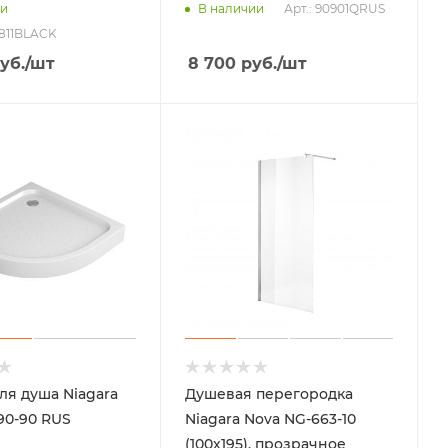
Арт.: 90901QRUS
ии
В наличии
0811BLACK
уб.
/шт
8 700
руб.
/шт
ля душа Niagara
Душевая перегородка
90-90 RUS
Niagara Nova NG-663-10
(100x195), прозрачное