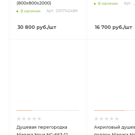
(800х800х2000)
Арт.:
В наличии
Арт.: 23071424BK
В наличии
30 800
руб.
/шт
16 700
руб.
/шт
Душевая перегородка
Акриловый душе
Niagara Nova NG-663-12
поддон Niagara N