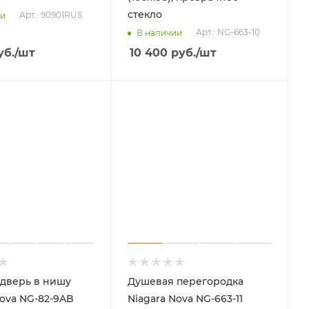
стекло
Арт.: 90901RUS
ии
Арт.: NG-663-10
В наличии
уб.
/шт
10 400
руб.
/шт
дверь в нишу
Душевая перегородка
Nova NG-82-9AB
Niagara Nova NG-663-11