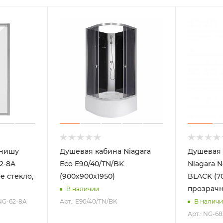
 нишу
Душевая кабина Niagara
Душевая 
2-8A
Eco E90/40/TN/BK
Niagara N
е стекло,
(900х900х1950)
BLACK (70
прозрачн
В наличии
 NG-62-8A
Арт.: E90/40/TN/BK
В налич
Арт.: NG-6