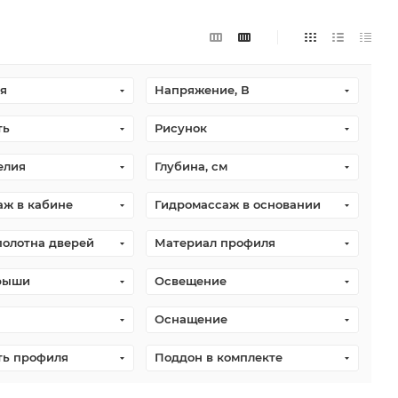
я
Напряжение, В
ть
Рисунок
елия
Глубина, см
аж в кабине
Гидромассаж в основании
полотна дверей
Материал профиля
рыши
Освещение
Оснащение
ть профиля
Поддон в комплекте