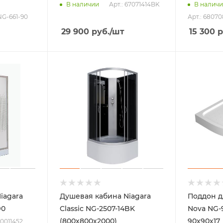
Арт.: 67071414BK
В наличии
В налич
NG-661-90
Арт.: 6807
29 900
руб.
/шт
15 300
р
iagara
Душевая кабина Niagara
Поддон д
90
Classic NG-2507-14BK
Nova NG-
(800х800х2000)
90х90х17
_0011452