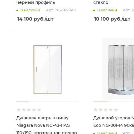
черный профиль
стекло
Арт.: NG-82-8AB
Арт.: 
В наличии
В наличии
14 100
руб.
/шт
10 100
руб.
/шт
Душевая дверь в нишу
Душевой уголок N
Niagara Nova NG-43-11AG
Eco NG-001-14 90х
110х190, прозрачное стекло,
Арт.: 
В наличии