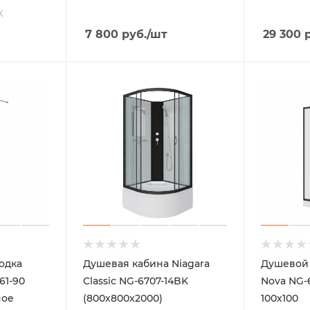
K
7 800
руб.
/шт
29 300
р
одка
Душевая кабина Niagara
Душевой 
61-90
Classic NG-6707-14BK
Nova NG-
ное
(800х800х2000)
100х100