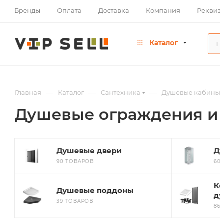
Бренды
Оплата
Доставка
Компания
Рекви
Каталог
—
—
—
Главная
Каталог
Сантехника
Душевые кабины
Душевые ограждения и
Душевые двери
Д
90 ТОВАРОВ
6
К
Душевые поддоны
д
39 ТОВАРОВ
8