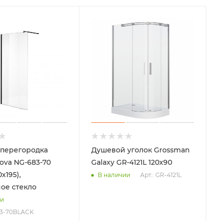
перегородка
Душевой уголок Grossman
ova NG-683-70
Galaxy GR-4121L 120х90
x195),
Арт.: GR-4121L
В наличии
ое стекло
ии
83-70BLACK