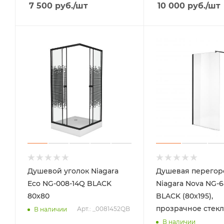
7 500
руб.
/шт
10 000
руб.
/шт
Душевой уголок Niagara
Душевая перегор
Eco NG-008-14Q BLACK
Niagara Nova NG-6
80х80
BLACK (80x195),
прозрачное стек
Арт.: _0081452QB
В наличии
В наличии