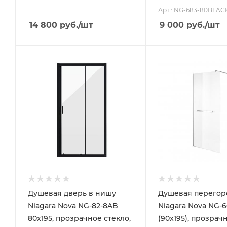
Арт.: NG-683-80BLAC
14 800
руб.
/шт
9 000
руб.
/шт
Душевая дверь в нишу
Душевая перегор
Niagara Nova NG-82-8AB
Niagara Nova NG-6
80х195, прозрачное стекло,
(90x195), прозрач