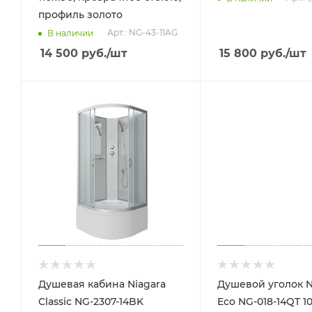
профиль золото
Арт.: NG-43-11AG
В наличии
14 500
руб.
/шт
15 800
руб.
/шт
Душевая кабина Niagara
Душевой уголок N
Classic NG-2307-14BK
Eco NG-018-14QT 1