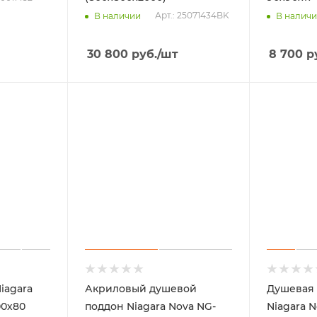
Арт.: 25071434BK
В наличии
В налич
30 800
руб.
/шт
8 700
р
iagara
Акриловый душевой
Душевая 
00х80
поддон Niagara Nova NG-
Niagara 