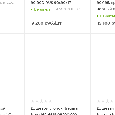
90-90D RUS 90х90х17
90х195, п
 _0181432QT
черный 
Арт.: 9090DRUS
В наличии
В налич
9 200
руб.
/шт
15 100
р
вой
Душевой уголок Niagara
Душевая 
ova NG-
Nova NG-6616-08 100х100
Niagara N