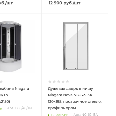
б.
/шт
12 900
руб.
/шт
кабина Niagara
Душевая дверь в нишу
40/TN
Niagara Nova NG-62-13A
2150)
130х195, прозрачное стекло,
профиль хром
Арт.: E80/40/TN
ии
Арт.: NG-62-13A
В наличии