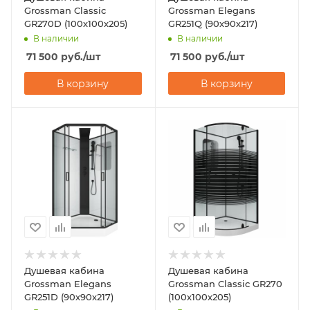
Grossman Classic
Grossman Elegans
GR270D (100х100х205)
GR251Q (90х90х217)
В наличии
В наличии
71 500
руб.
/шт
71 500
руб.
/шт
В корзину
В корзину
Душевая кабина
Душевая кабина
Grossman Elegans
Grossman Classic GR270
GR251D (90х90х217)
(100х100х205)