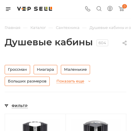
0
—
—
—
Главная
Каталог
Сантехника
Душевые кабины и 
Душевые кабины
604
Гроссман
Ниагара
Маленькие
Больших размеров
Показать еще
ФИЛЬТР