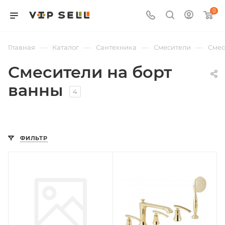
0
—
—
—
—
Главная
Каталог
Сантехника
Смесители
Смес
Смесители на борт
ванны
4
ФИЛЬТР