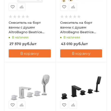
Смеситель на борт
Смеситель на борт
ванны с душем
ванны с душем
AltroBagno Beatrice
AltroBagno Beatrice
020105 BrNe
020103 Or
В наличии
В наличии
27 570
руб.
/шт
43 010
руб.
/шт
В корзину
В корзину