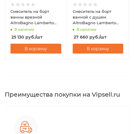
Смеситель на борт
Смеситель на борт
ванны врезной
ванной с душем
AltroBagno Lamberto
AltroBagno Lamberto
020101 Cr
020106 NeOp
В наличии
В наличии
25 130
руб.
/шт
27 660
руб.
/шт
В корзину
В корзину
Преимущества покупки на Vipsell.ru