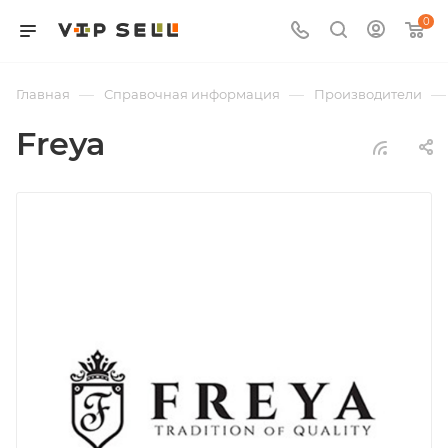
0
—
—
—
Главная
Справочная информация
Производители
Freya