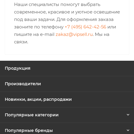
Наши специалисты помогут выбрать
современное, красивое и уютное освещение
под ваши задачи. Для оформления заказа
звоните по телефону
+7 (495) 642-42-56
или
пишите на e-mail
zakaz@vipsell.ru
. Мы на
связи.
Продукция
Производители
Новинки, акции, распродажи
Популярные категории
Популярные бренды