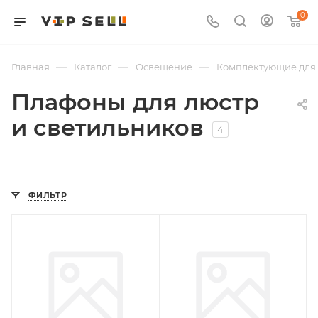
0
—
—
—
Главная
Каталог
Освещение
Комплектующие для 
Плафоны для люстр
и светильников
4
ФИЛЬТР