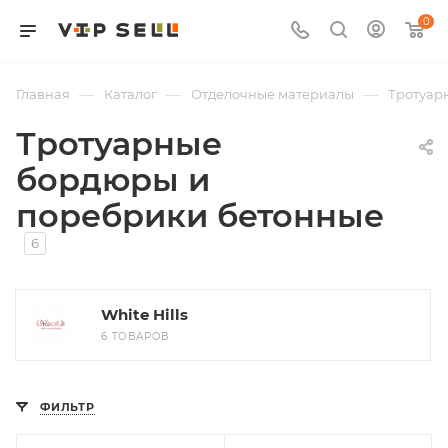
0
—
—
—
Главная
Каталог
Отделочные материалы
Тротуарн
Тротуарные
бордюры и
поребрики бетонные
6
White Hills
6 ТОВАРОВ
ФИЛЬТР