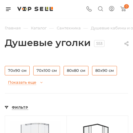
0
—
—
—
Главная
Каталог
Сантехника
Душевые кабины и 
Душевые уголки
553
70х90 см
70х100 см
80x80 см
80х90 см
Показать еще
ФИЛЬТР