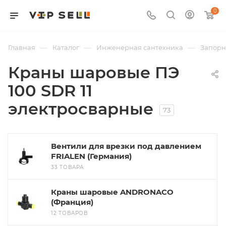
0
—
—
—
Главная
Каталог
Инженерная сантехника
Запорн
Краны шаровые ПЭ
100 SDR 11
электросварные
73
Вентили для врезки под давлением
FRIALEN (Германия)
33 ТОВАРА
Краны шаровые ANDRONACO
(Франция)
12 ТОВАРОВ