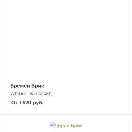
Бремен Брик
White Hills
(Россия)
От 1 620
руб.