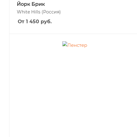
Йорк Брик
White Hills
(Россия)
От 1 450
руб.