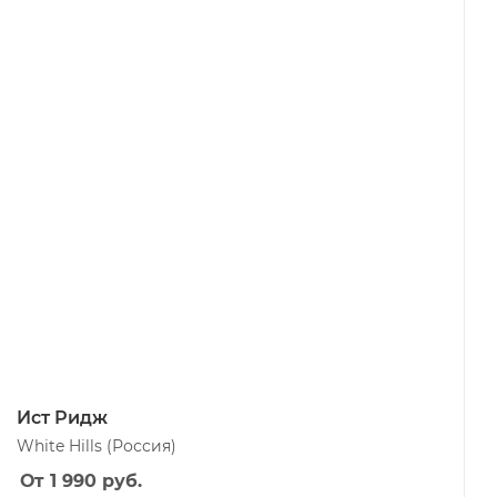
Ист Ридж
White Hills
(Россия)
От 1 990
руб.