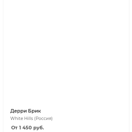
Дерри Брик
White Hills
(Россия)
От 1 450
руб.