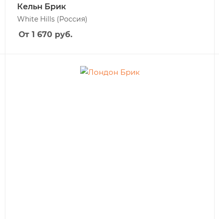
Кельн Брик
White Hills
(Россия)
От 1 670
руб.