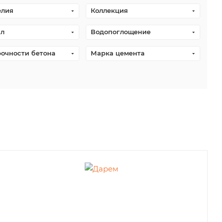
елия
Коллекция
л
Водопоглощение
рочности бетона
Марка цемента