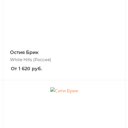
Остия Брик
White Hills
(Россия)
От 1 620
руб.