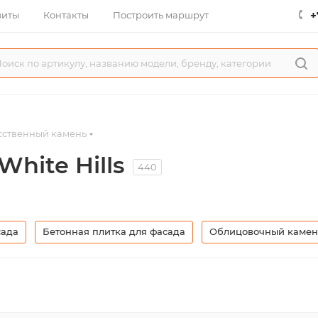
+
зиты
Контакты
Построить маршрут
сственный камень
hite Hills
440
сада
Бетонная плитка для фасада
Облицовочный камень