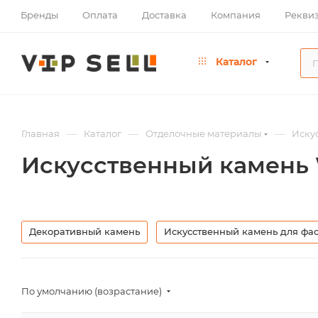
Бренды
Оплата
Доставка
Компания
Рекви
Каталог
—
—
—
Главная
Каталог
Отделочные материалы
Иску
Искусственный камень W
Декоративный камень
Искусственный камень для фа
По умолчанию (возрастание)