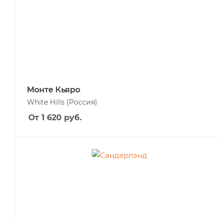
Монте Кьяро
White Hills
(Россия)
От 1 620
руб.