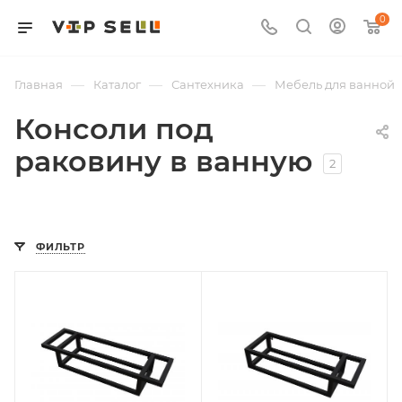
0
—
—
—
Главная
Каталог
Сантехника
Мебель для ванной
Консоли под
раковину в ванную
2
ФИЛЬТР