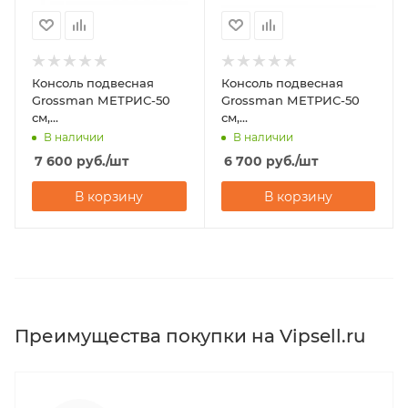
Консоль подвесная
Консоль подвесная
Grossman МЕТРИС-50
Grossman МЕТРИС-50
см,
см,
полотенцедержатель
полотенцедержатель
В наличии
В наличии
слева справа
справа
7 600
руб.
/шт
6 700
руб.
/шт
В корзину
В корзину
Преимущества покупки на Vipsell.ru