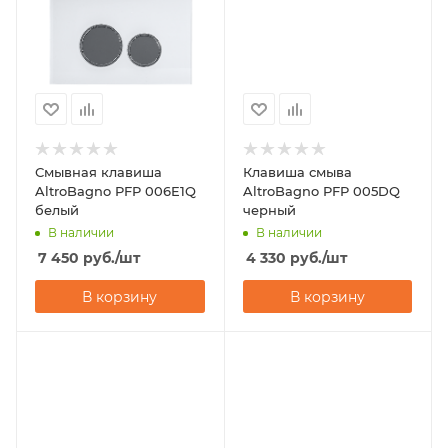
Смывная клавиша
Клавиша смыва
AltroBagno PFP 006E1Q
AltroBagno PFP 005DQ
белый
черный
В наличии
В наличии
7 450
руб.
/шт
4 330
руб.
/шт
В корзину
В корзину