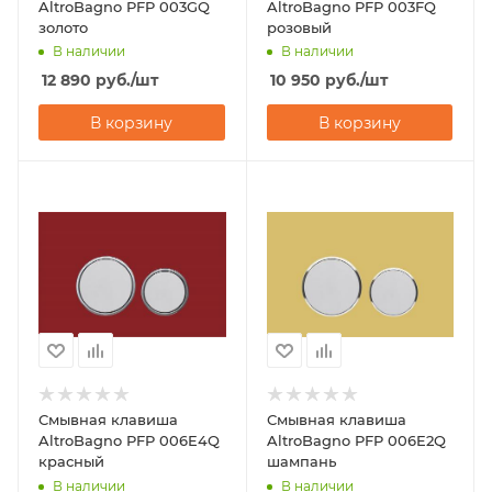
AltroBagno PFP 003GQ
AltroBagno PFP 003FQ
золото
розовый
В наличии
В наличии
12 890
руб.
/шт
10 950
руб.
/шт
В корзину
В корзину
Смывная клавиша
Смывная клавиша
AltroBagno PFP 006E4Q
AltroBagno PFP 006E2Q
красный
шампань
В наличии
В наличии