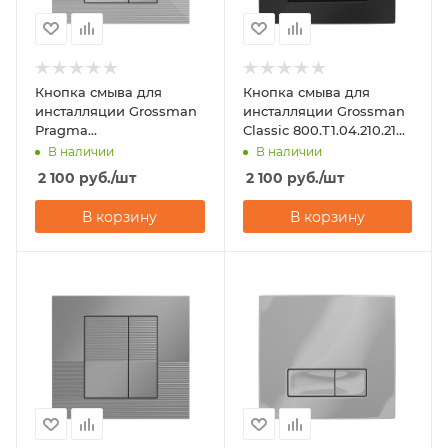
Кнопка смыва для
Кнопка смыва для
инсталляции Grossman
инсталляции Grossman
Pragma
Classic 800.T1.04.210.210
800.T1.03.100.100 хром
черный матовый
В наличии
В наличии
глянцевый
2 100
руб.
/шт
2 100
руб.
/шт
В корзину
В корзину