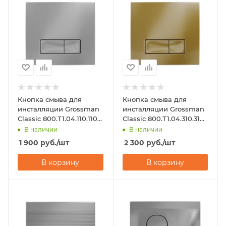
Кнопка смыва для
Кнопка смыва для
инсталляции Grossman
инсталляции Grossman
Classic 800.T1.04.110.110
Classic 800.T1.04.310.310
хром матовый
золото матовый
В наличии
В наличии
1 900
руб.
/шт
2 300
руб.
/шт
В корзину
В корзину