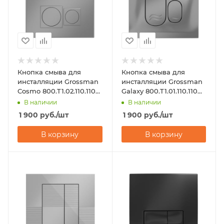
Кнопка смыва для
Кнопка смыва для
инсталляции Grossman
инсталляции Grossman
Cosmo 800.T1.02.110.110
Galaxy 800.T1.01.110.110
хром матовый
хром матовый
В наличии
В наличии
1 900
руб.
/шт
1 900
руб.
/шт
В корзину
В корзину