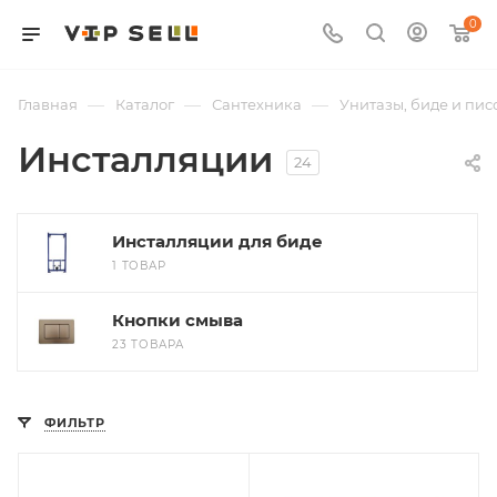
0
—
—
—
Главная
Каталог
Сантехника
Унитазы, биде и пис
Инсталляции
24
Инсталляции для биде
1 ТОВАР
Кнопки смыва
23 ТОВАРА
ФИЛЬТР