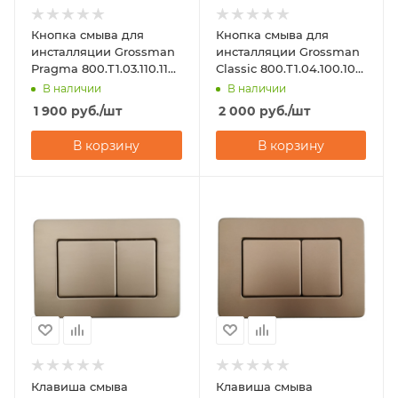
Кнопка смыва для
Кнопка смыва для
инсталляции Grossman
инсталляции Grossman
Pragma 800.T1.03.110.110
Classic 800.T1.04.100.100
хром матовый
хром глянцевый
В наличии
В наличии
1 900
руб.
/шт
2 000
руб.
/шт
В корзину
В корзину
Клавиша смыва
Клавиша смыва