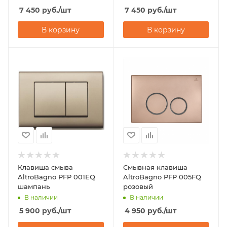
7 450
руб.
/шт
7 450
руб.
/шт
В корзину
В корзину
Клавиша смыва
Смывная клавиша
AltroBagno PFP 001EQ
AltroBagno PFP 005FQ
шампань
розовый
В наличии
В наличии
5 900
руб.
/шт
4 950
руб.
/шт