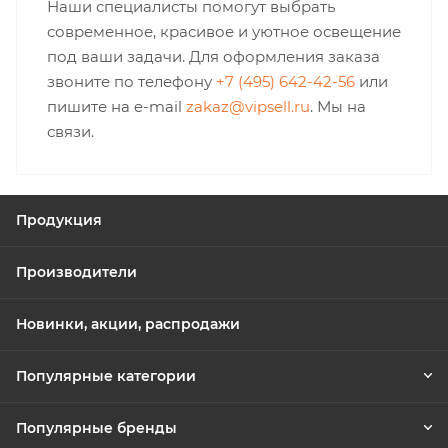
Наши специалисты помогут выбрать
современное, красивое и уютное освещение
под ваши задачи. Для оформления заказа
звоните по телефону
+7 (495) 642-42-56
или
пишите на e-mail
zakaz@vipsell.ru
. Мы на
связи.
Продукция
Производители
Новинки, акции, распродажи
Популярные категории
Популярные бренды