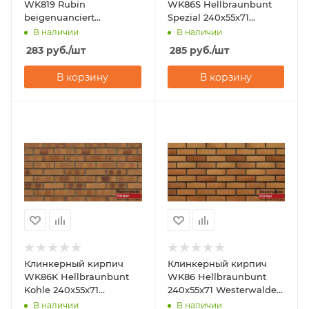
WK819 Rubin
WK86S Hellbraunbunt
beigenuanciert
Spezial 240x55x71
240x55x71 Westerwalder
Westerwalder Klinker
В наличии
В наличии
Klinker
283
руб.
/шт
285
руб.
/шт
В корзину
В корзину
Клинкерный кирпич
Клинкерный кирпич
WK86K Hellbraunbunt
WK86 Hellbraunbunt
Kohle 240x55x71
240x55x71 Westerwalder
Westerwalder Klinker
Klinker
В наличии
В наличии