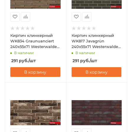
Кирпич клинкерный
Кирпич клинкерный
WK834 Graunuanciert
WK817 Javagrün
240x55x71 Westerwalder
240x55x71 Westerwalder
Klinker
Klinker
В наличии
В наличии
291
руб.
/шт
291
руб.
/шт
В корзину
В корзину