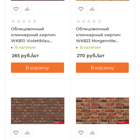
Облицовочный
Облицовочный
клинкерный кирпич
клинкерный кирпич
WK810 Violettblau
WK823 Morgenröte
geflammt 290x60x40
240x55x71 Westerwalder
В наличии
В наличии
Westerwalder Klinker
Klinker
265
руб.
/шт
270
руб.
/шт
В корзину
В корзину