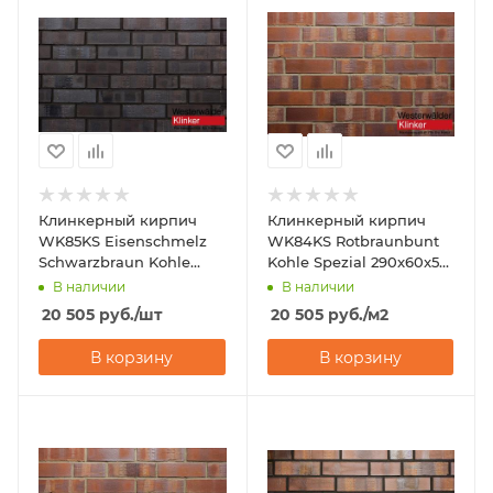
Клинкерный кирпич
Клинкерный кирпич
WK85KS Eisenschmelz
WK84KS Rotbraunbunt
Schwarzbraun Kohle
Kohle Spezial 290x60x52
Spezial 290x60x52
Westerwalder Klinker
В наличии
В наличии
Westerwalder Klinker
20 505
руб.
/шт
20 505
руб.
/м2
В корзину
В корзину