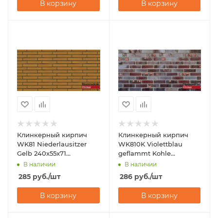
В корзину
В корзину
Клинкерный кирпич
Клинкерный кирпич
WK81 Niederlausitzer
WK810K Violettblau
Gelb 240x55x71
geflammt Kohle
Westerwalder Klinker
240x55x71 Westerwalder
В наличии
В наличии
Klinker
285
руб.
/шт
286
руб.
/шт
В корзину
В корзину