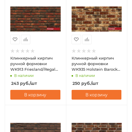
Клинкерный кирпич
Клинкерный кирпич
ручной формовки
ручной формовки
WK913 Friesland/Regal
WK935 Holstein Barock
blend 210x100x65
210x100x65 Westerwalder
В наличии
В наличии
Westerwalder Klinker
Klinker
243
руб.
/шт
250
руб.
/шт
В корзину
В корзину