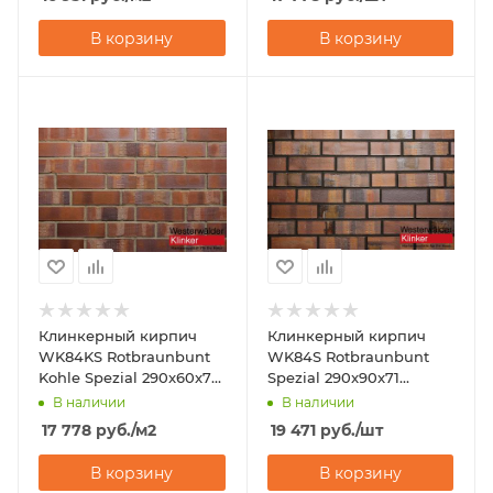
В корзину
В корзину
Клинкерный кирпич
Клинкерный кирпич
WK84KS Rotbraunbunt
WK84S Rotbraunbunt
Kohle Spezial 290x60x71
Spezial 290x90x71
Westerwalder Klinker
Westerwalder Klinker
В наличии
В наличии
17 778
руб.
/м2
19 471
руб.
/шт
В корзину
В корзину