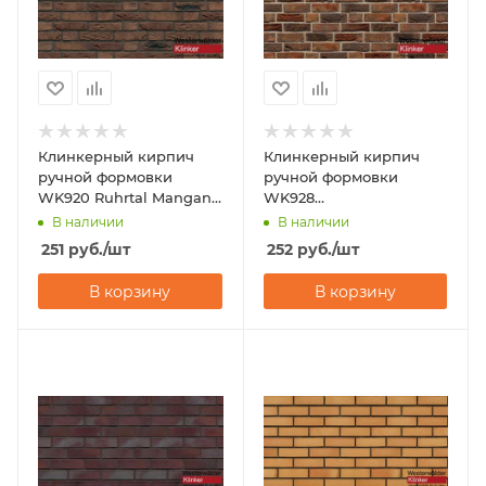
Клинкерный кирпич
Клинкерный кирпич
ручной формовки
ручной формовки
WK920 Ruhrtal Mangan
WK928
210x100x65 Westerwalder
Netterden/Wenworth
В наличии
В наличии
Klinker
210x100x65 Westerwalder
251
руб.
/шт
252
руб.
/шт
Klinker
В корзину
В корзину