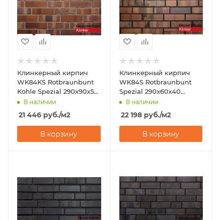
Клинкерный кирпич
Клинкерный кирпич
WK84KS Rotbraunbunt
WK84S Rotbraunbunt
Kohle Spezial 290x90x52
Spezial 290x60x40
Westerwalder Klinker
Westerwalder Klinker
В наличии
В наличии
21 446
руб.
/м2
22 198
руб.
/м2
В корзину
В корзину