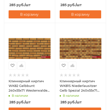
285
руб.
/шт
285
руб.
/шт
В корзину
В корзину
Клинкерный кирпич
Клинкерный кирпич
WK82 Gelbbunt
WK81S Niederlausitzer
240x55x71 Westerwalder
Gelb Spezial 240x55x71
Klinker
Westerwalder Klinker
В наличии
В наличии
285
руб.
/шт
285
руб.
/шт