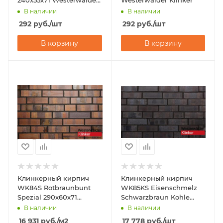
240x55x71 Westerwalder
Westerwalder Klinker
Klinker
В наличии
В наличии
292
руб.
/шт
292
руб.
/шт
В корзину
В корзину
Клинкерный кирпич
Клинкерный кирпич
WK84S Rotbraunbunt
WK85KS Eisenschmelz
Spezial 290x60x71
Schwarzbraun Kohle
Westerwalder Klinker
Spezial 290x60x71
В наличии
В наличии
Westerwalder Klinker
16 931
руб.
/м2
17 778
руб.
/шт