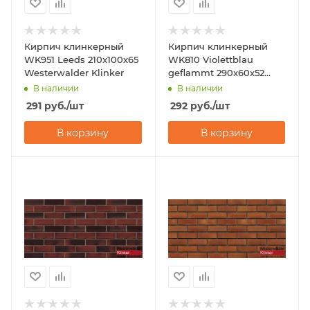
Кирпич клинкерный
Кирпич клинкерный
WK951 Leeds 210x100x65
WK810 Violettblau
Westerwalder Klinker
geflammt 290x60x52
Westerwalder Klinker
В наличии
В наличии
291
руб.
/шт
292
руб.
/шт
В корзину
В корзину