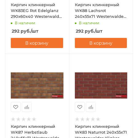
Кирпич клинкерный
Кирпич клинкерный
WK83EG Rot Edelglanz
WK88 Lachsrot
290x60x40 Westerwalder
240x55x71 Westerwalder
Klinker
Klinker
В наличии
В наличии
292
руб.
/шт
292
руб.
/шт
В корзину
В корзину
Кирпич клинкерный
Кирпич клинкерный
WK87 Herbstlaub
WK83 Naturrot 240x55x71