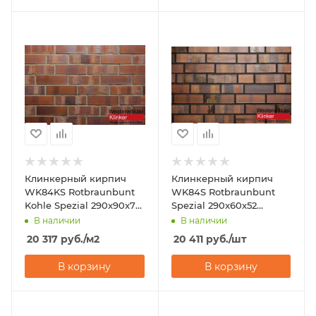
Клинкерный кирпич
Клинкерный кирпич
WK84KS Rotbraunbunt
WK84S Rotbraunbunt
Kohle Spezial 290x90x71
Spezial 290x60x52
Westerwalder Klinker
Westerwalder Klinker
В наличии
В наличии
20 317
руб.
/м2
20 411
руб.
/шт
В корзину
В корзину