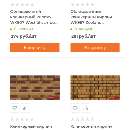
Облицовочный
Облицовочный
клинкерный кирпич
клинкерный кирпич
WK907 Westfälisch-bunt
WK967 Zeeland
210x100x65 Westerwalder
210x100x65 Westerwalder
В наличии
В наличии
Klinker
Klinker
274
руб.
/шт
281
руб.
/шт
В корзину
В корзину
Клинкерный кирпич
Клинкерный кирпич