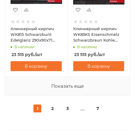
Клинкерный кирпич
Клинкерный кирпич
WK815 Schwarzbunt
WK85KS Eisenschmelz
Edelglanz 290x90x71
Schwarzbraun Kohle
Westerwalder Klinker
Spezial 290x60x40
В наличии
В наличии
Westerwalder Klinker
23 515
руб.
/шт
23 515
руб.
/шт
В корзину
В корзину
Показать еще
1
2
3
7