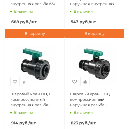
внутренняя резьба 63х2"
наружная-внутренняя
Valfex
резьба 2"х1 1/2" ДУ 46 мм
В наличии
В наличии
Valfex
688
руб.
/шт
547
руб.
/шт
В корзину
В корзину
Шаровый кран ПНД
Шаровый кран ПНД
компрессионный
компрессионный
внутренняя резьба-
наружная резьба -
внутренняя резьба 2"х 2"
внутренняя резьба 2"х2"
В наличии
В наличии
POELSAN (Турция)
POELSAN (Турция)
914
руб.
/шт
823
руб.
/шт