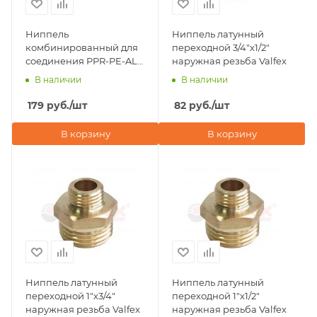
Ниппель
Ниппель латунный
комбинированный для
переходной 3/4"х1/2"
соединения PPR-PE-AL-
наружная резьба Valfex
PE труб 20х16 Valfex,
В наличии
В наличии
серый
179
руб.
/шт
82
руб.
/шт
В корзину
В корзину
Ниппель латунный
Ниппель латунный
переходной 1"х3/4"
переходной 1"х1/2"
наружная резьба Valfex
наружная резьба Valfex