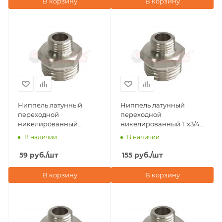
В корзину
В корзину
Ниппель латунный
Ниппель латунный
переходной
переходной
никелированный
никелированный 1"х3/4"
1/2"х3/8" наружная
наружная резьба Valfex
В наличии
В наличии
резьба Valfex
59
руб.
/шт
155
руб.
/шт
В корзину
В корзину