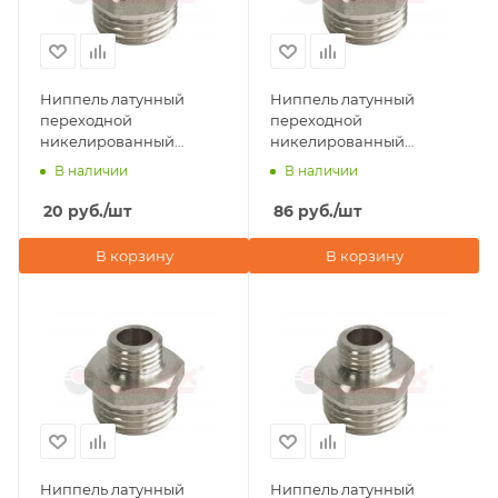
Ниппель латунный
Ниппель латунный
переходной
переходной
никелированный
никелированный
3/8"х1/4" наружная
3/4"х1/2" наружная
В наличии
В наличии
резьба Valfex
резьба Valfex
20
руб.
/шт
86
руб.
/шт
В корзину
В корзину
Ниппель латунный
Ниппель латунный