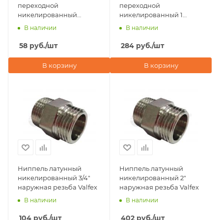
переходной
переходной
никелированный
никелированный 1
1/2"х1/4" наружная
1/2"х1/2" наружная
В наличии
В наличии
резьба Valfex
резьба Valfex
58
руб.
/шт
284
руб.
/шт
В корзину
В корзину
Ниппель латунный
Ниппель латунный
никелированный 3/4"
никелированный 2"
наружная резьба Valfex
наружная резьба Valfex
В наличии
В наличии
104
руб.
/шт
402
руб.
/шт