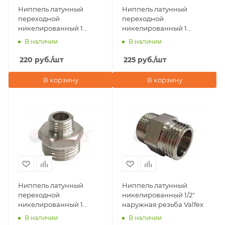
Ниппель латунный
Ниппель латунный
переходной
переходной
никелированный 1
никелированный 1
1/4"х1/2" наружная
1/4"х1" наружная резьба
В наличии
В наличии
резьба Valfex
Valfex
220
руб.
/шт
225
руб.
/шт
В корзину
В корзину
Ниппель латунный
Ниппель латунный
переходной
никелированный 1/2"
никелированный 1
наружная резьба Valfex
1/2"х1" наружная резьба
В наличии
В наличии
Valfex