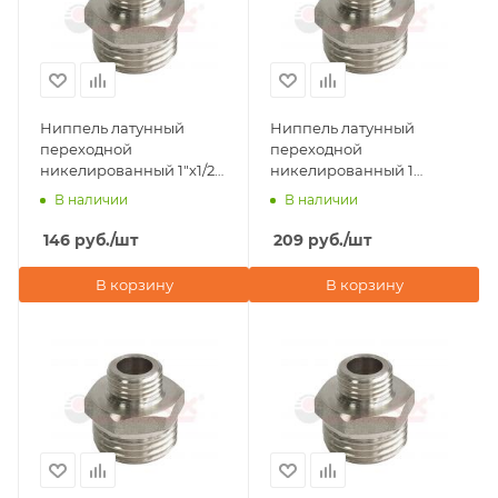
Ниппель латунный
Ниппель латунный
переходной
переходной
никелированный 1"х1/2"
никелированный 1
наружная резьба Valfex
1/4"х3/4" наружная
В наличии
В наличии
резьба Valfex
146
руб.
/шт
209
руб.
/шт
В корзину
В корзину