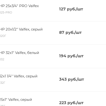
 25х3/4" PRO Valfex
127
руб.
/шт
6025-PRO
 20х1/2" Valfex, серый
87
руб.
/шт
6020Г
 32х1" Valfex, белый
194
руб.
/шт
6032
1 1/4" Valfex, серый
343
руб.
/шт
132Г
х1" Valfex, серый
223
руб.
/шт