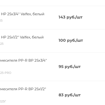
Р 25х3/4" Valfex, белый
143
руб.
/шт
125
Р 25х1/2" Valfex, белый
100
руб.
/шт
025
месителя PP-R ВР 25х3/4"
95
руб.
/шт
0125-PRO
есителя PP-R ВР 25х1/2"
83
руб.
/шт
0025Г