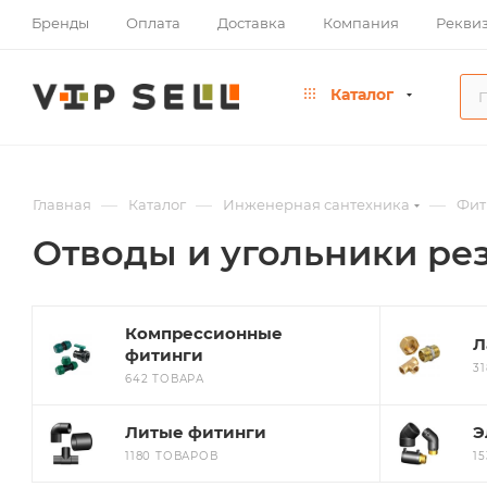
Бренды
Оплата
Доставка
Компания
Рекви
Каталог
—
—
—
Главная
Каталог
Инженерная сантехника
Фит
Отводы и угольники ре
Компрессионные
Л
фитинги
3
642 ТОВАРА
Литые фитинги
Э
1180 ТОВАРОВ
1