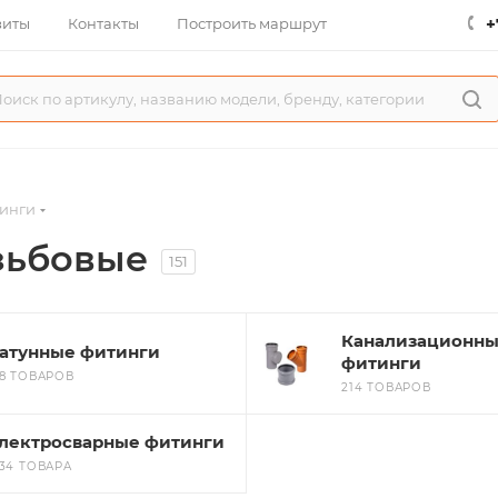
+
зиты
Контакты
Построить маршрут
инги
зьбовые
151
Канализационн
атунные фитинги
фитинги
18 ТОВАРОВ
214 ТОВАРОВ
лектросварные фитинги
534 ТОВАРА