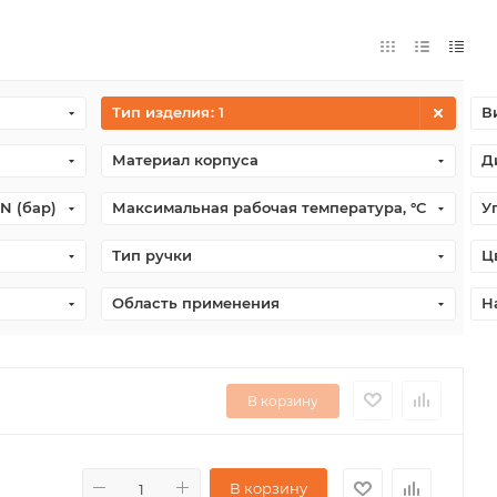
Тип изделия
: 1
В
Материал корпуса
Д
N (бар)
Максимальная рабочая температура, °С
У
Тип ручки
Ц
Область применения
Н
В корзину
В корзину