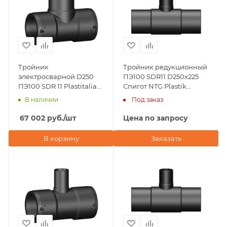
Тройник
Тройник редукционный
электросварной D250
ПЭ100 SDR11 D250х225
ПЭ100 SDR 11 Plastitalia
Спигот NTG Plastik
(Италия)
(Турция)
В наличии
Под заказ
67 002
руб.
/шт
Цена по запросу
В корзину
Заказать