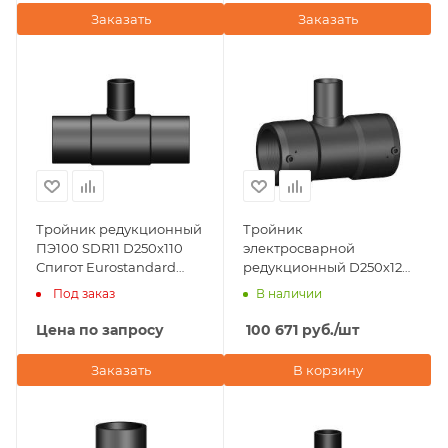
Заказать
Заказать
Тройник редукционный
Тройник
ПЭ100 SDR11 D250х110
электросварной
Спигот Eurostandard
редукционный D250х125
(Италия)
ПЭ100 SDR 11 Plastitalia
Под заказ
В наличии
(Италия)
Цена по запросу
100 671
руб.
/шт
Заказать
В корзину