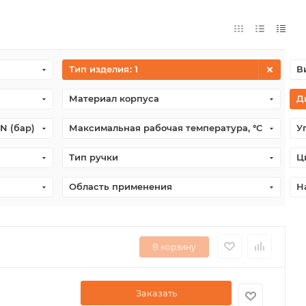
Тип изделия
: 1
В
Материал корпуса
Д
N (бар)
Максимальная рабочая температура, °С
У
Тип ручки
Ц
Область применения
Н
В корзину
Заказать