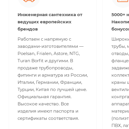
Инженерная сантехника от
5000+ 
ведущих европейских
Накопи
брендов
бонусо
Работаем с напрямую с
Широки
заводами-изготовителями —
трубы, 
Poelsan, Frialen, Astore, NTG,
отводы,
Turan Borfit и другими. В
фланце
продаже трубопроводы,
задвижк
фитинги и арматура из России,
коллект
Италии, Германии, Франции,
краны 
Турции, Китая по лучшей цене.
вентили
Официальная гарантия.
контрг
Высокое качество. Все
аппара
изделия имеют паспорта и
матери
сертификаты соответствия.
(полиэт
ПВХ, лат