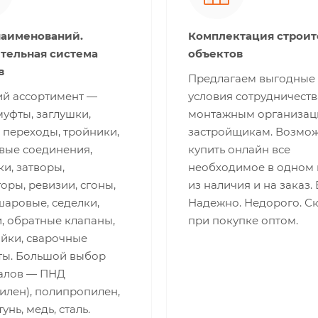
наименований.
Комплектация строи
тельная система
объектов
в
Предлагаем выгодные
й ассортимент —
условия сотрудничеств
муфты, заглушки,
монтажным организац
 переходы, тройники,
застройщикам. Возмо
вые соединения,
купить онлайн все
и, затворы,
необходимое в одном 
оры, ревизии, сгоны,
из наличия и на заказ.
шаровые, седелки,
Надежно. Недорого. С
, обратные клапаны,
при покупке оптом.
айки, сварочные
ты. Большой выбор
алов — ПНД
илен), полипропилен,
унь, медь, сталь.