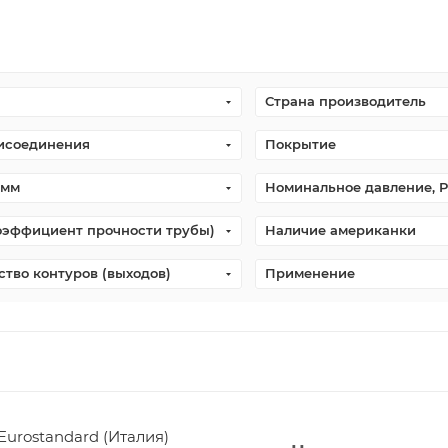
Страна производитель
исоединения
Покрытие
 мм
Номинальное давление, P
оэффициент прочности трубы)
Наличие американки
ство контуров (выходов)
Применение
Eurostandard (Италия)