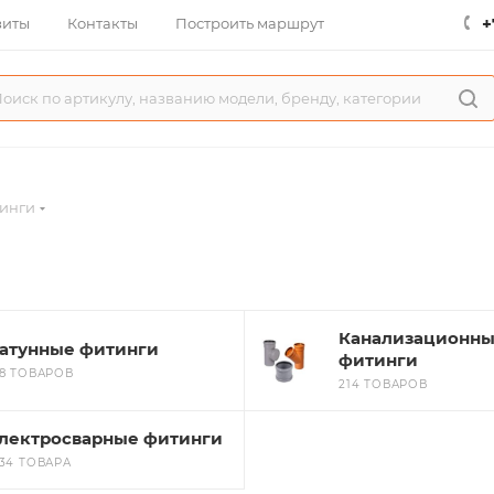
+
зиты
Контакты
Построить маршрут
инги
Канализационн
атунные фитинги
фитинги
18 ТОВАРОВ
214 ТОВАРОВ
лектросварные фитинги
534 ТОВАРА