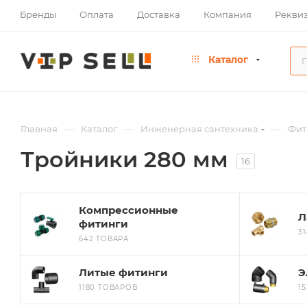
Бренды
Оплата
Доставка
Компания
Рекви
Каталог
—
—
—
Главная
Каталог
Инженерная сантехника
Фит
Тройники 280 мм
16
Компрессионные
Л
фитинги
3
642 ТОВАРА
Литые фитинги
Э
1180 ТОВАРОВ
1