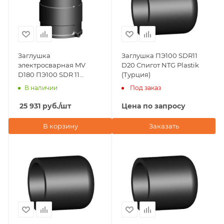
Заглушка
Заглушка ПЭ100 SDR11
электросварная MV
D20 Спигот NTG Plastik
D180 ПЭ100 SDR 11
(Турция)
FRIALEN (Германия)
В наличии
Под заказ
25 931
руб.
/шт
Цена по запросу
В корзину
Заказать