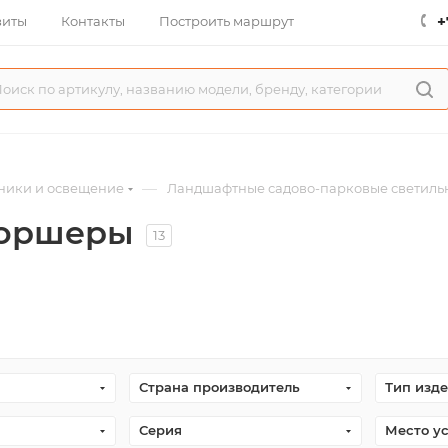
+
зиты
Контакты
Построить маршрут
—
ники и освещение
Ландшафтные садово-парковые светиль
торшеры
13
Страна производитель
Тип изд
Серия
Место у