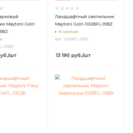
арковый
Ландшафтный светильник
к Maytoni Goiri
Maytoni Goiri O028FL-01BZ
3BZ
В наличии
Арт.: O028FL-01BZ
ии
FL-03BZ
уб.
/шт
13 190
руб.
/шт