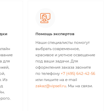
идки
Помощь экспертов
Наши специалисты помогут
нлайн
выбрать современное,
ование
красивое и уютное освещение
а для
под ваши задачи. Для
ожей,
оформления заказа звоните
ой,
по телефону
+7 (495) 642-42-56
. Из
или пишите на e-mail
од
zakaz@vipsell.ru
. Мы на связи.
йн.
рого.