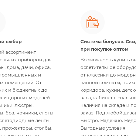
й выбор
Система бонусов. Ск
при покупке оптом
й ассортимент
тельных приборов для
Возможность купить о
ы, дома, дачи, офиса,
осветительное оборуд
 промышленных и
от классики до модерн
ых помещений. От
ванной комнаты, прих
ких и бюджетных до
коридора, кухни, детск
х и дорогих моделей.
зала, кабинета, спальни
ники, люстры,
наличия на складе и п
, бра, ночники, споты,
заказ. Под любой диза
 светодиодные ленты,
Быстро. Надежно. Недо
 прожекторы, столбы,
Выгодные условия
ы декора, треки.
сотрудничества для