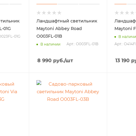
тильник
Ландшафтный светильник
Ландшаф
L-01G
Maytoni Abbey Road
Maytoni F
O003FL-01B
 O023FL-01G
В налич
Арт.: O003FL-01B
Арт.: O414F
В наличии
8 990
руб.
/шт
13 190
ру