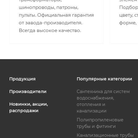
шинопроводы, патроны,
Подбор 
пульты. Официальная гарантия
цвету, 
от завода-производителя.
форме,
Всегда высокое качество.
Продукция
Популярные категории
Производители
Сантехника для систем
водоснабжения,
Новинки, акции,
отопления и
распродажи
канализации
Полипропиленовые
трубы и фитинги
Канализационные трубы