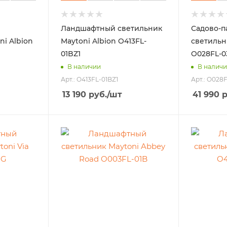
Ландшафтный светильник
Садово-п
ni Albion
Maytoni Albion O413FL-
светильни
01BZ1
O028FL-0
В наличии
В налич
Арт.: O413FL-01BZ1
Арт.: O028
13 190
руб.
/шт
41 990
р