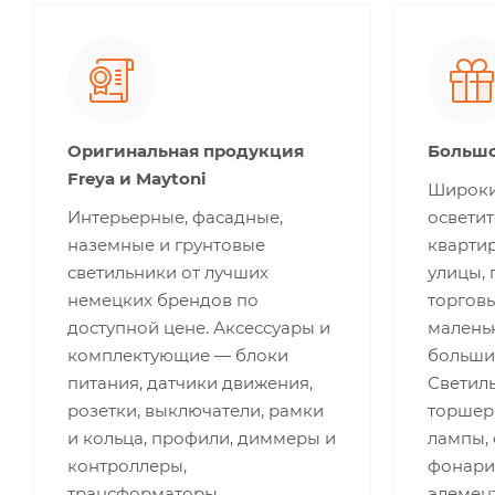
Оригинальная продукция
Большо
Freya и Maytoni
Широки
Интерьерные, фасадные,
освети
наземные и грунтовые
квартир
светильники от лучших
улицы,
немецких брендов по
торгов
доступной цене. Аксессуары и
малень
комплектующие — блоки
больши
питания, датчики движения,
Светиль
розетки, выключатели, рамки
торшеры
и кольца, профили, диммеры и
лампы,
контроллеры,
фонари,
трансформаторы,
элемент