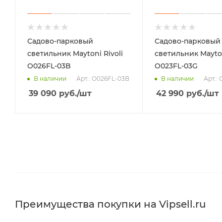
Садово-парковый
Садово-парковый
светильник Maytoni Rivoli
светильник Mayton
O026FL-03B
O023FL-03G
Арт.: O026FL-03B
Арт.:
В наличии
В наличии
39 090
руб.
/шт
42 990
руб.
/шт
Преимущества покупки на Vipsell.ru