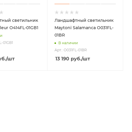
тный светильник
Ландшафтный светильник
leur O414FL-01GB1
Maytoni Salamanca O031FL-
01BR
ии
L-01GB1
В наличии
Арт.: O031FL-01BR
б.
/шт
13 190
руб.
/шт