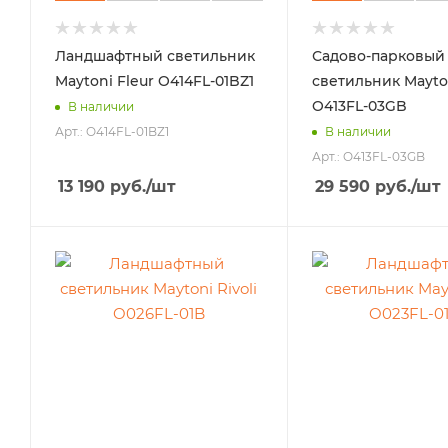
Ландшафтный светильник
Садово-парковый
Maytoni Fleur O414FL-01BZ1
светильник Mayto
O413FL-03GB
В наличии
Арт.: O414FL-01BZ1
В наличии
Арт.: O413FL-03GB
13 190
руб.
/шт
29 590
руб.
/шт