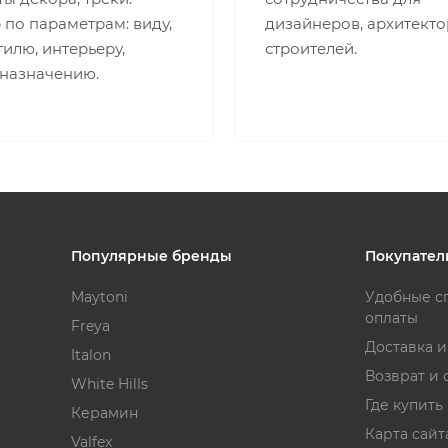
по параметрам: виду,
дизайнеров, архитекто
стилю, интерьеру,
строителей.
 назначению.
Популярные бренды
Покупател
Maytoni
Удобные с
оплаты
Freya
Доставка 
Italon
Возврат и 
White Hills
Где купить
Керамин
Карта сайт
Valfex