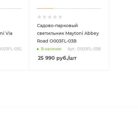
Садово-парковый
i Via
светильник Maytoni Abbey
Road O003FL-03B
 O023FL-03G
Арт.: O003FL-03B
В наличии
25 990
руб.
/шт