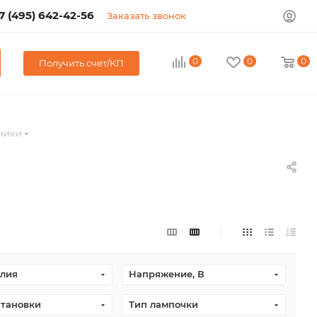
7 (495) 642-42-56
Заказать звонок
0
0
0
Получить счет/КП
ники
елия
Напряжение, В
становки
Тип лампочки