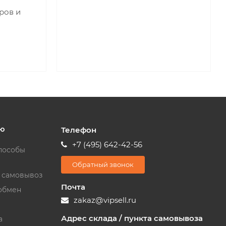
ров и
ю
Телефон
+7 (495) 642-42-56
пособы
Обратный звонок
и самовывоз
Почта
обмен
zakaz@vipsell.ru
Адрес склада / пункта самовывоза
а