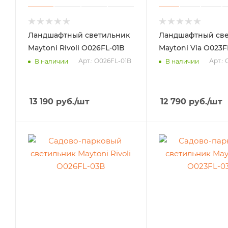
Ландшафтный светильник
Ландшафтный све
Maytoni Rivoli O026FL-01B
Maytoni Via O023F
Арт.: O026FL-01B
Арт.:
В наличии
В наличии
13 190
руб.
/шт
12 790
руб.
/шт