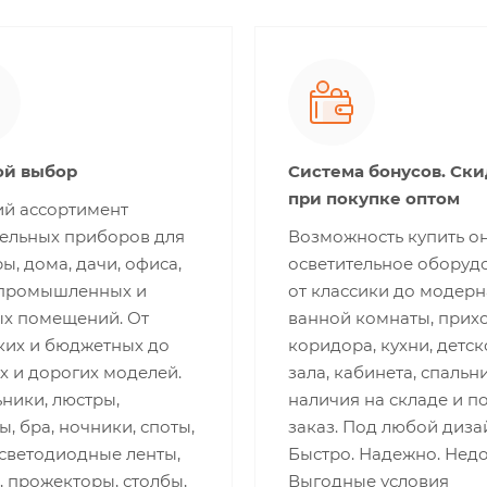
й выбор
Система бонусов. Ск
при покупке оптом
й ассортимент
тельных приборов для
Возможность купить о
ы, дома, дачи, офиса,
осветительное оборуд
 промышленных и
от классики до модерн
ых помещений. От
ванной комнаты, прих
ких и бюджетных до
коридора, кухни, детск
х и дорогих моделей.
зала, кабинета, спальни
ники, люстры,
наличия на складе и п
, бра, ночники, споты,
заказ. Под любой диза
 светодиодные ленты,
Быстро. Надежно. Недо
 прожекторы, столбы,
Выгодные условия