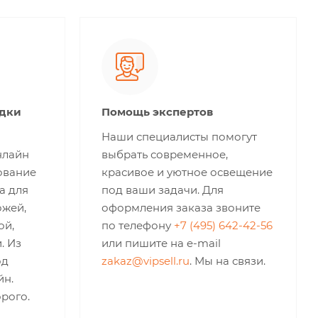
идки
Помощь экспертов
Наши специалисты помогут
нлайн
выбрать современное,
ование
красивое и уютное освещение
а для
под ваши задачи. Для
ожей,
оформления заказа звоните
ой,
по телефону
+7 (495) 642-42-56
. Из
или пишите на e-mail
од
zakaz@vipsell.ru
. Мы на связи.
йн.
рого.