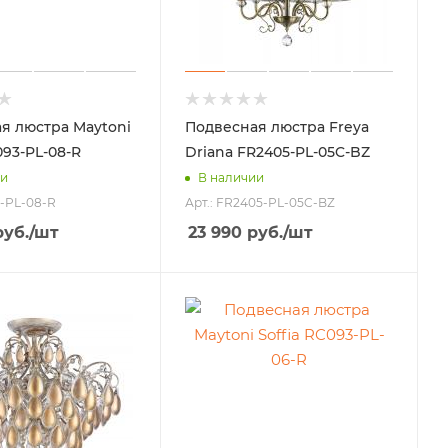
я люстра Maytoni
Подвесная люстра Freya
093-PL-08-R
Driana FR2405-PL-05C-BZ
ии
В наличии
3-PL-08-R
Арт.: FR2405-PL-05C-BZ
уб.
/шт
23 990
руб.
/шт