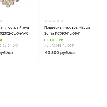
ая люстра Freya
Подвесная люстра Maytoni
FR2302-CL-04-WG
Soffia RC093-PL-06-R
ии
В наличии
02-CL-04-WG
Арт.: RC093-PL-06-R
уб.
/шт
40 500
руб.
/шт