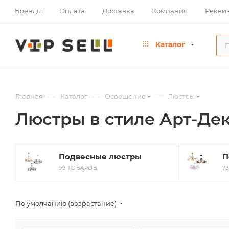
Бренды
Оплата
Доставка
Компания
Рекви
Каталог
—
—
—
Главная
Каталог
Освещение
Люстры
Люстры в стиле Арт-Де
Подвесные люстры
П
99 ТОВАРОВ
7
По умолчанию (возрастание)