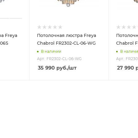
а Freya
Потолочная люстра Freya
Потолочн
-06S
Chabrol FR2302-CL-06-WG
Chabrol 
В наличии
В налич
Арт.: FR2302-CL-06-WG
Арт.: FR23
35 990
руб.
/шт
27 990
р