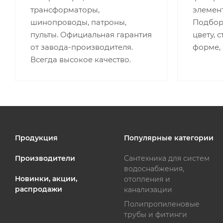
трансформаторы,
элемент
шинопроводы, патроны,
Подбор 
пульты. Официальная гарантия
цвету, 
от завода-производителя.
форме,
Всегда высокое качество.
Продукция
Популярные категории
Производители
Сантехника для систем
водоснабжения,
Новинки, акции,
отопления и
распродажи
канализации
Полипропиленовые
трубы и фитинги