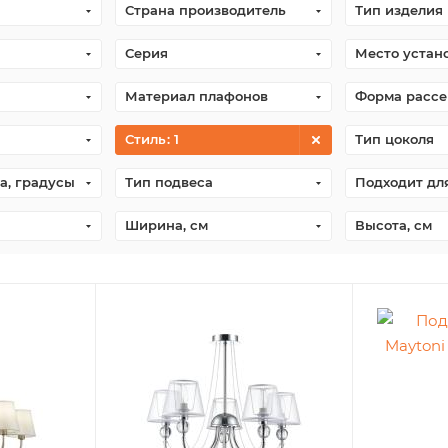
Страна производитель
Тип изделия
Серия
Место устан
Материал плафонов
Форма рассе
Стиль
: 1
Тип цоколя
а, градусы
Тип подвеса
Подходит дл
Ширина, см
Высота, см