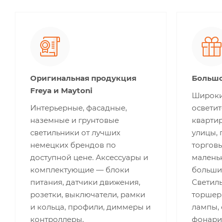
Оригинальная продукция
Большо
Freya и Maytoni
Широки
Интерьерные, фасадные,
освети
наземные и грунтовые
квартир
светильники от лучших
улицы,
немецких брендов по
торгов
доступной цене. Аксессуары и
малень
комплектующие — блоки
больши
питания, датчики движения,
Светиль
розетки, выключатели, рамки
торшеры
и кольца, профили, диммеры и
лампы,
контроллеры,
фонари,