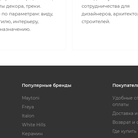
ы декора, треки.
сотрудничества для
по параметрам: виду,
дизайнеров, архитекто
стилю, интерьеру,
строителей.
 назначению.
Популярные бренды
Покупател
Maytoni
Удобные с
оплаты
Freya
Доставка 
Italon
Возврат и 
White Hills
Где купить
Керамин