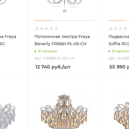
а Freya
Потолочная люстра Freya
Подвесна
5G
Beverly FR5661-PL-05-CH
Soffia RC
В наличии
В налич
Арт.: FR5661-PL-05-CH
Арт.: RC09
12 740
руб.
/шт
55 990
р