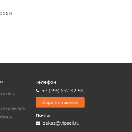
ров и
ю
Телефон
+7 (495) 642-42-56
пособы
Обратный звонок
и самовывоз
Почта
обмен
zakaz@vipsell.ru