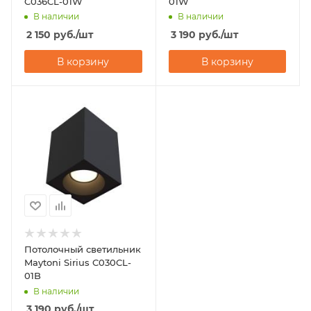
C036CL-01W
01W
В наличии
В наличии
2 150
руб.
/шт
3 190
руб.
/шт
В корзину
В корзину
Потолочный светильник
Maytoni Sirius C030CL-
01B
В наличии
3 190
руб.
/шт