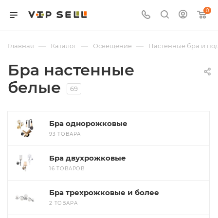
0
—
—
—
Главная
Каталог
Освещение
Настенные бра и по
Бра настенные
белые
69
Бра однорожковые
93 ТОВАРА
Бра двухрожковые
16 ТОВАРОВ
Бра трехрожковые и более
2 ТОВАРА