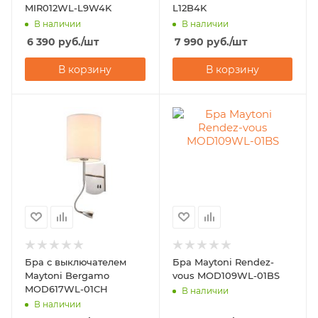
MIR012WL-L9W4K
L12B4K
В наличии
В наличии
6 390
руб.
/шт
7 990
руб.
/шт
В корзину
В корзину
Бра с выключателем
Бра Maytoni Rendez-
Maytoni Bergamo
vous MOD109WL-01BS
MOD617WL-01CH
В наличии
В наличии