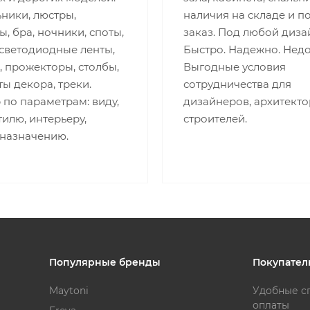
ники, люстры,
наличия на складе и п
, бра, ночники, споты,
заказ. Под любой диза
 светодиодные ленты,
Быстро. Надежно. Недо
 прожекторы, столбы,
Выгодные условия
ы декора, треки.
сотрудничества для
по параметрам: виду,
дизайнеров, архитекто
стилю, интерьеру,
строителей.
 назначению.
Популярные бренды
Покупател
Maytoni
Удобные с
оплаты