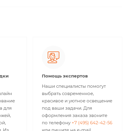
идки
Помощь экспертов
Наши специалисты помогут
нлайн
выбрать современное,
ование
красивое и уютное освещение
а для
под ваши задачи. Для
ожей,
оформления заказа звоните
ой,
по телефону
+7 (495) 642-42-56
. Из
или пишите на e-mail