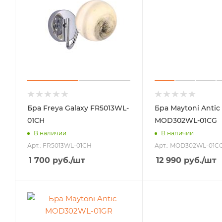
Бра Freya Galaxy FR5013WL-
Бра Maytoni Antic
01CH
MOD302WL-01CG
В наличии
В наличии
Арт.: FR5013WL-01CH
Арт.: MOD302WL-01C
1 700
руб.
/шт
12 990
руб.
/шт