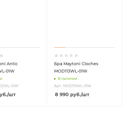
ni Antic
Бра Maytoni Cloches
L-01W
MOD113WL-01W
ии
В наличии
302WL-01W
Арт.: MOD113WL-01W
уб.
/шт
8 990
руб.
/шт