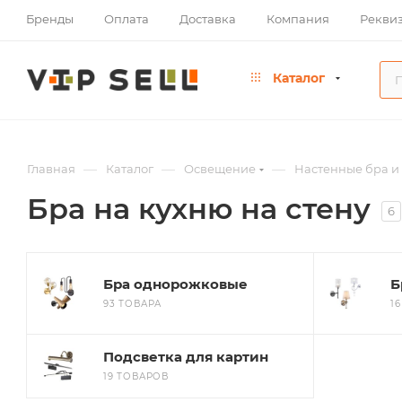
Бренды
Оплата
Доставка
Компания
Рекви
Каталог
—
—
—
Главная
Каталог
Освещение
Настенные бра и
Бра на кухню на стену
6
Бра однорожковые
Б
93 ТОВАРА
1
Подсветка для картин
19 ТОВАРОВ