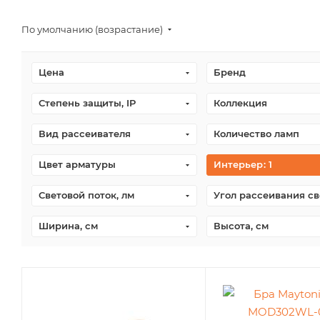
По умолчанию (возрастание)
Цена
Бренд
Степень защиты, IP
Коллекция
Вид рассеивателя
Количество ламп
Цвет арматуры
Интерьер
: 1
Световой поток, лм
Угол рассеивания св
Ширина, см
Высота, см