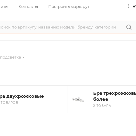
+
зиты
Контакты
Построить маршрут
 подсветка
Бра трехрожков
ра двухрожковые
более
6 ТОВАРОВ
2 ТОВАРА