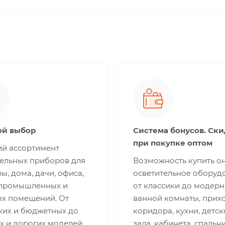
й выбор
Система бонусов. Ск
при покупке оптом
й ассортимент
тельных приборов для
Возможность купить о
ы, дома, дачи, офиса,
осветительное оборуд
 промышленных и
от классики до модерн
ых помещений. От
ванной комнаты, прих
ких и бюджетных до
коридора, кухни, детск
х и дорогих моделей.
зала, кабинета, спальни