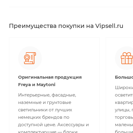
Преимущества покупки на Vipsell.ru
Оригинальная продукция
Большо
Freya и Maytoni
Широки
Интерьерные, фасадные,
освети
наземные и грунтовые
квартир
светильники от лучших
улицы,
немецких брендов по
торгов
доступной цене. Аксессуары и
малень
комплектующие — блоки
больши