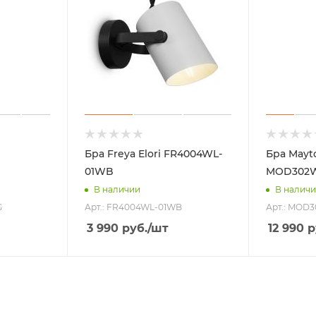
Бра Freya Elori FR4004WL-
Бра Mayto
01WB
MOD302W
В наличии
В налич
G
Арт.: FR4004WL-01WB
Арт.: MOD
3 990
руб.
/шт
12 990
р