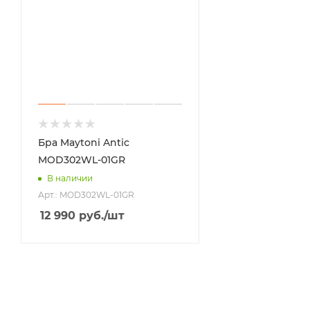
Бра Maytoni Antic
MOD302WL-01GR
В наличии
Арт.: MOD302WL-01GR
12 990
руб.
/шт