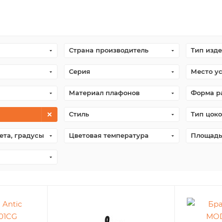
Страна производитель
Тип изд
Серия
Место у
Материал плафонов
Форма р
Стиль
Тип цоко
ета, градусы
Цветовая температура
Площадь