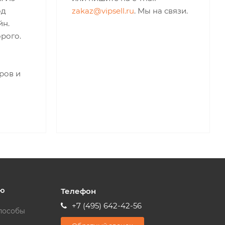
од
zakaz@vipsell.ru
. Мы на связи.
йн.
рого.
ров и
ю
Телефон
+7 (495) 642-42-56
пособы