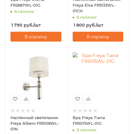
FR2687WL-01G
Freya Elsa FR5133WL-
01CH
В наличии
В наличии
1 790
руб.
/шт
1 800
руб.
/шт
В корзину
В корзину
Настенный светильник
Бра Freya Tiana
Freya Albero FR5108WL-
FR5015WL-01G
01N
В наличии