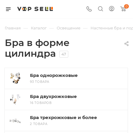
0
—
—
—
Главная
Каталог
Освещение
Настенные бра и по
Бра в форме
цилиндра
47
Бра однорожковые
93 ТОВАРА
Бра двухрожковые
16 ТОВАРОВ
Бра трехрожковые и более
2 ТОВАРА