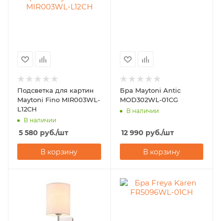
Подсветка для картин
Бра Maytoni Antic
Maytoni Fino MIR003WL-
MOD302WL-01CG
L12CH
В наличии
В наличии
5 580
руб.
/шт
12 990
руб.
/шт
В корзину
В корзину