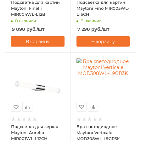
Подсветка для картин
Подсветка для картин
Maytoni Finelli
Maytoni Fino MIR003WL-
MIR004WL-L12B
L16CH
В наличии
В наличии
9 090
руб.
/шт
7 290
руб.
/шт
В корзину
В корзину
Подсветка для зеркал
Бра светодиодное
Maytoni Aurelio
Maytoni Verticale
MIR001WL-L12CH
MOD308WL-L9GR3K