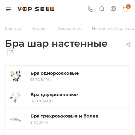
0
—
—
—
Главная
Каталог
Освещение
Настенные бра и по
Бра шар настенные
13
Бра однорожковые
93 ТОВАРА
Бра двухрожковые
16 ТОВАРОВ
Бра трехрожковые и более
2 ТОВАРА