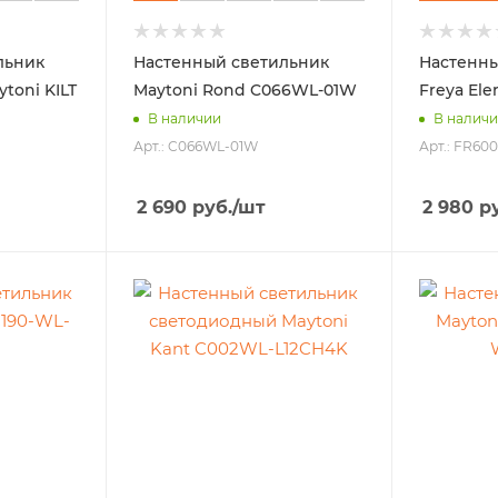
льник
Настенный светильник
Настенны
toni KILT
Maytoni Rond C066WL-01W
Freya El
В наличии
В налич
Арт.: C066WL-01W
Арт.: FR60
2 690
руб.
/шт
2 980
ру