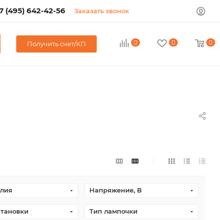
7 (495) 642-42-56
Заказать звонок
0
0
0
Получить счет/КП
елия
Напряжение, В
становки
Тип лампочки