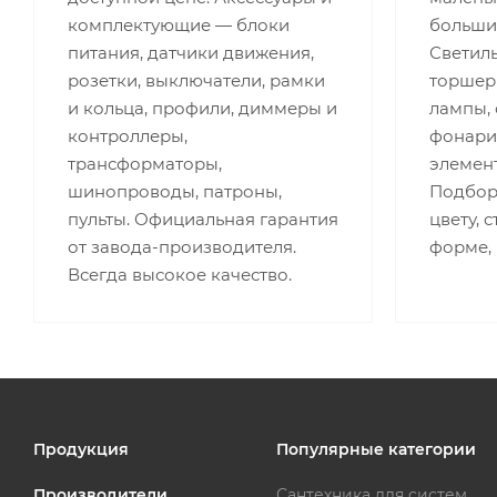
комплектующие — блоки
больши
питания, датчики движения,
Светиль
розетки, выключатели, рамки
торшеры
и кольца, профили, диммеры и
лампы,
контроллеры,
фонари,
трансформаторы,
элемент
шинопроводы, патроны,
Подбор 
пульты. Официальная гарантия
цвету, 
от завода-производителя.
форме,
Всегда высокое качество.
Продукция
Популярные категории
Производители
Сантехника для систем