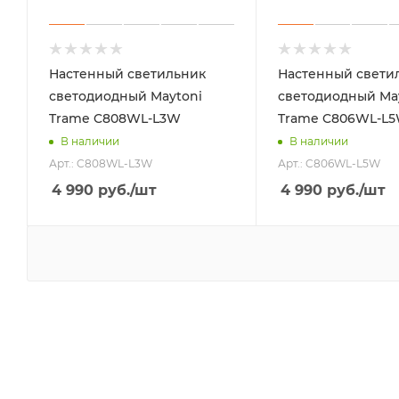
Настенный светильник
Настенный свети
светодиодный Maytoni
светодиодный Ma
Trame C808WL-L3W
Trame C806WL-L
В наличии
В наличии
Арт.: C808WL-L3W
Арт.: C806WL-L5W
4 990
руб.
/шт
4 990
руб.
/шт