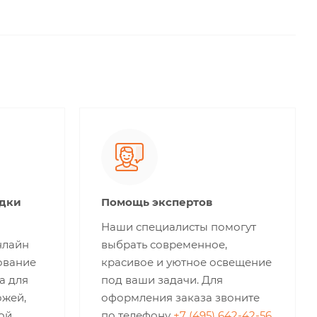
идки
Помощь экспертов
Наши специалисты помогут
нлайн
выбрать современное,
ование
красивое и уютное освещение
а для
под ваши задачи. Для
ожей,
оформления заказа звоните
ой,
по телефону
+7 (495) 642-42-56