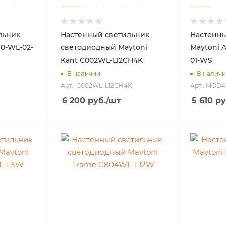
льник
Настенный светильник
Настенны
90-WL-02-
светодиодный Maytoni
Maytoni 
Kant C002WL-L12CH4K
01-WS
В наличии
В налич
Арт.: C002WL-L12CH4K
Арт.: MOD4
6 200
руб.
/шт
5 610
ру