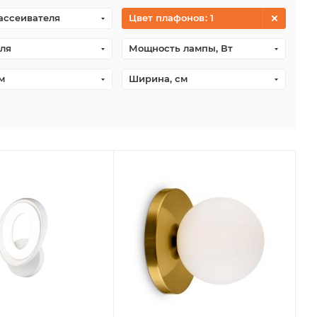
ассеивателя
Цвет плафонов
: 1
ля
Мощность лампы, Вт
м
Ширина, см