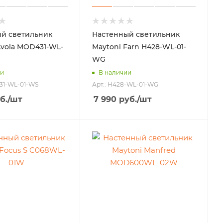
й светильник
Настенный светильник
Avola MOD431-WL-
Maytoni Farn H428-WL-01-
WG
ии
В наличии
31-WL-01-WS
Арт.: H428-WL-01-WG
б.
/шт
7 990
руб.
/шт