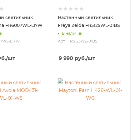
й светильник
Настенный светильник
ena FR6007WL-L17W
Freya Zelda FR5125WL-01BS
ии
В наличии
07WL-L17W
Арт.: FR5125WL-01BS
б.
/шт
9 990
руб.
/шт