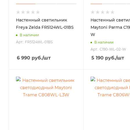
Настенный светильник
Настенный свети
Freya Zelda FR5124WL-01BS
Maytoni Parma C1
W
В наличии
Арт.: FR5124WL-01BS
В наличии
Арт.: C190-WL-02-W
6 990
руб.
/шт
5 190
руб.
/шт