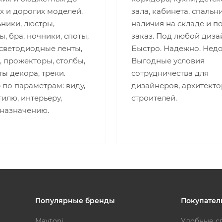
х и дорогих моделей.
зала, кабинета, спальни
ники, люстры,
наличия на складе и п
, бра, ночники, споты,
заказ. Под любой диза
 светодиодные ленты,
Быстро. Надежно. Недо
 прожекторы, столбы,
Выгодные условия
ы декора, треки.
сотрудничества для
по параметрам: виду,
дизайнеров, архитекто
стилю, интерьеру,
строителей.
 назначению.
Популярные бренды
Покупател
Maytoni
Удобные с