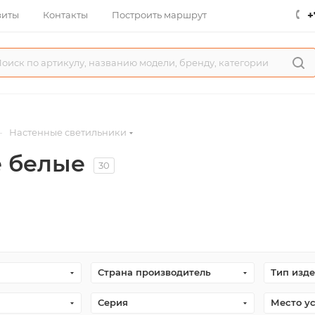
+
зиты
Контакты
Построить маршрут
—
Настенные светильники
е белые
30
Страна производитель
Тип изд
Серия
Место у