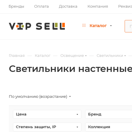
Бренды
Оплата
Доставка
Компания
Рекви
Каталог
—
—
—
Главная
Каталог
Освещение
Светильники
Светильники настенны
По умолчанию (возрастание)
Цена
Бренд
Степень защиты, IP
Коллекция