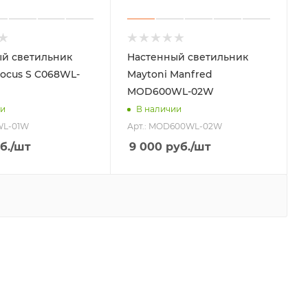
й светильник
Настенный светильник
Focus S C068WL-
Maytoni Manfred
MOD600WL-02W
ии
В наличии
WL-01W
Арт.: MOD600WL-02W
б.
/шт
9 000
руб.
/шт