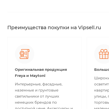
Преимущества покупки на Vipsell.ru
Оригинальная продукция
Большо
Freya и Maytoni
Широки
Интерьерные, фасадные,
освети
наземные и грунтовые
квартир
светильники от лучших
улицы,
немецких брендов по
торгов
доступной цене. Аксессуары и
малень