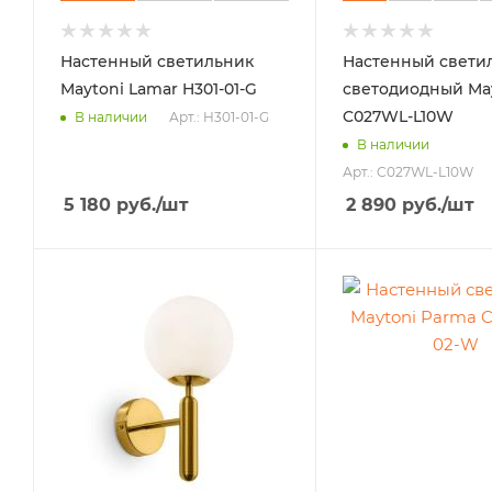
Настенный светильник
Настенный свети
Maytoni Lamar H301-01-G
светодиодный May
C027WL-L10W
Арт.: H301-01-G
В наличии
В наличии
Арт.: C027WL-L10W
5 180
руб.
/шт
2 890
руб.
/шт