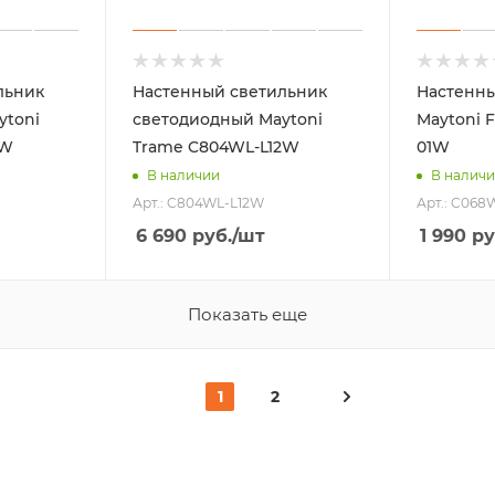
льник
Настенный светильник
Настенны
ytoni
светодиодный Maytoni
Maytoni 
5W
Trame C804WL-L12W
01W
В наличии
В налич
Арт.: C804WL-L12W
Арт.: C068
6 690
руб.
/шт
1 990
ру
Показать еще
1
2