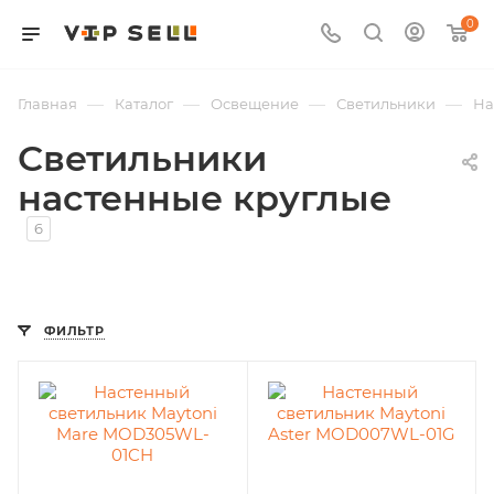
0
—
—
—
—
Главная
Каталог
Освещение
Светильники
На
Светильники
настенные круглые
6
ФИЛЬТР