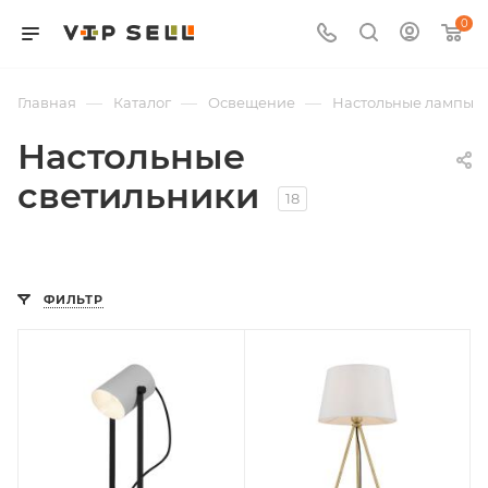
0
—
—
—
Главная
Каталог
Освещение
Настольные лампы
Настольные
светильники
18
ФИЛЬТР