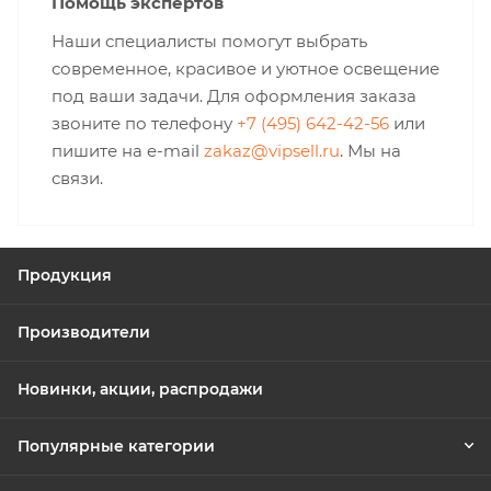
Помощь экспертов
Наши специалисты помогут выбрать
современное, красивое и уютное освещение
под ваши задачи. Для оформления заказа
звоните по телефону
+7 (495) 642-42-56
или
пишите на e-mail
zakaz@vipsell.ru
. Мы на
связи.
Продукция
Производители
Новинки, акции, распродажи
Популярные категории