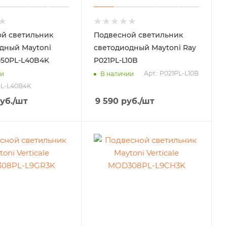
й светильник
Подвесной светильник
дный Maytoni
светодиодный Maytoni Ray
050PL-L40B4K
P021PL-L10B
Арт.: P021PL-L10B
ии
В наличии
PL-L40B4K
уб.
/шт
9 590
руб.
/шт