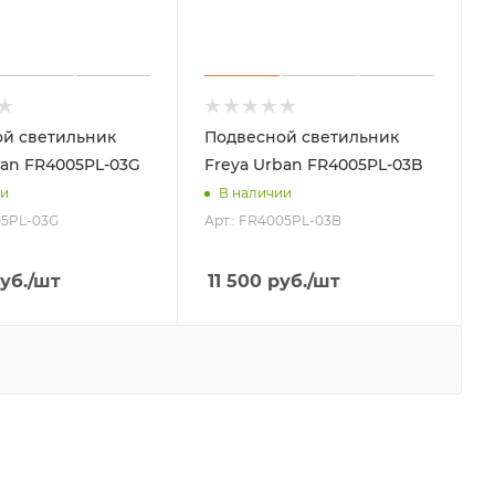
й светильник
Подвесной светильник
ban FR4005PL-03G
Freya Urban FR4005PL-03B
ии
В наличии
05PL-03G
Арт.: FR4005PL-03B
уб.
/шт
11 500
руб.
/шт