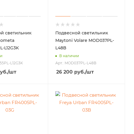
й светильник
Подвесной светильник
Cometa
Maytoni Volare MOD037PL-
L-L12G3K
L48B
ии
В наличии
55PL-L12G3K
Арт.: MOD037PL-L48B
уб.
/шт
26 200
руб.
/шт