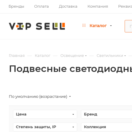
Бренды
Оплата
Доставка
Компания
Рекви
Каталог
—
—
—
Главная
Каталог
Освещение
Светильники
Подвесные светодиодн
По умолчанию (возрастание)
Цена
Бренд
Степень защиты, IP
Коллекция