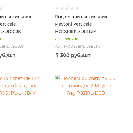
й светильник
Подвесной светильник
erticale
Maytoni Verticale
L-L9CG3K
MOD308PL-L9BL3K
ии
В наличии
308PL-L9CG3K
Арт.: MOD308PL-L9BL3K
уб.
/шт
7 300
руб.
/шт