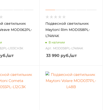
й светильник
Подвесной светильник
Weave MOD062PL-
Maytoni Rim MOD058PL-
L74W4K
ии
В наличии
062PL-L103CH3K
Арт.: MOD058PL-L74W4K
уб.
/шт
33 990
руб.
/шт