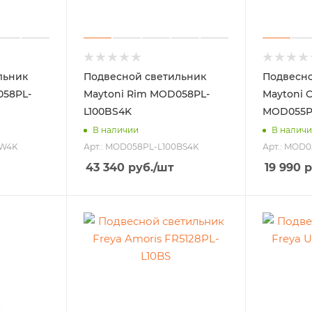
льник
Подвесной светильник
Подвесно
058PL-
Maytoni Rim MOD058PL-
Maytoni 
L100BS4K
MOD055P
В наличии
В налич
0W4K
Арт.: MOD058PL-L100BS4K
Арт.: MOD0
43 340
руб.
/шт
19 990
р