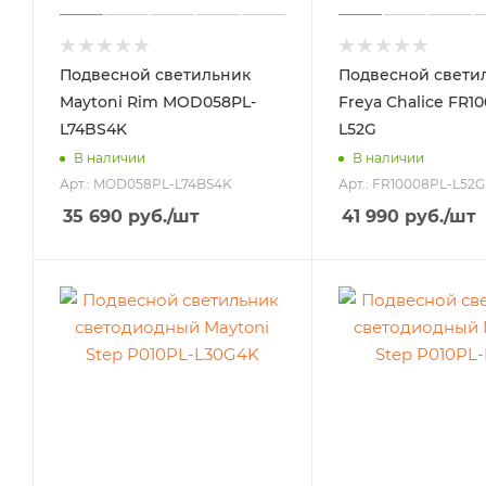
Подвесной светильник
Подвесной свети
Maytoni Rim MOD058PL-
Freya Chalice FR1
L74BS4K
L52G
В наличии
В наличии
Арт.: MOD058PL-L74BS4K
Арт.: FR10008PL-L52G
35 690
руб.
/шт
41 990
руб.
/шт