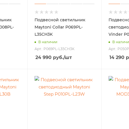
льник
Подвесной светильник
Подвесно
0008PL-
Maytoni Collar P069PL-
светодио
L35CH3K
Vinder P
В наличии
В налич
Арт.: P069PL-L35CH3K
Арт.: P050
24 990
руб.
/шт
14 290
р