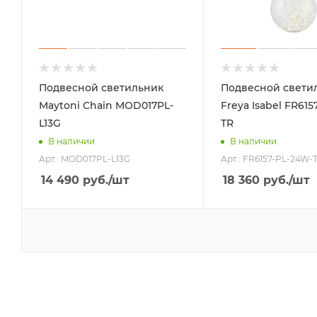
Подвесной светильник
Подвесной свети
Maytoni Chain MOD017PL-
Freya Isabel FR615
L13G
TR
В наличии
В наличии
Арт.: MOD017PL-L13G
Арт.: FR6157-PL-24W-
14 490
руб.
/шт
18 360
руб.
/шт