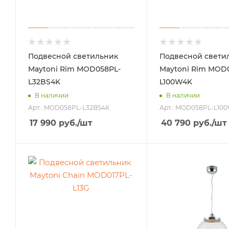
Подвесной светильник
Подвесной свети
Maytoni Rim MOD058PL-
Maytoni Rim MOD
L32BS4K
L100W4K
В наличии
В наличии
Арт.: MOD058PL-L32BS4K
Арт.: MOD058PL-L10
17 990
руб.
/шт
40 790
руб.
/шт