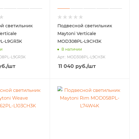
й светильник
Подвесной светильник
erticale
Maytoni Verticale
L-L9GR3K
MOD308PL-L9CH3K
ии
В наличии
308PL-L9GR3K
Арт.: MOD308PL-L9CH3K
б.
/шт
11 040
руб.
/шт