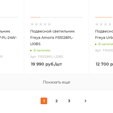
льник
Подвесной светильник
Подвесно
7-PL-24W-
Freya Amoris FR5128PL-
Freya Ur
L10BS
В налич
Арт.: FR40
В наличии
TR
Арт.: FR5128PL-L10BS
19 990
руб.
/шт
12 700
р
Показать еще
1
2
3