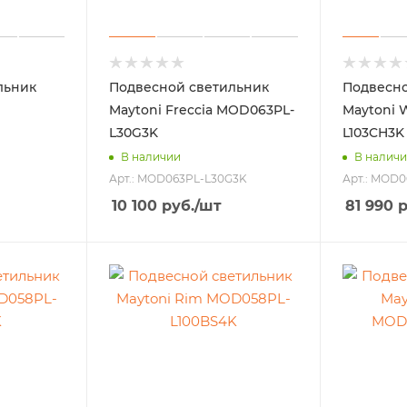
льник
Подвесной светильник
Подвесно
Maytoni Freccia MOD063PL-
Maytoni 
L30G3K
L103CH3K
В наличии
В налич
Арт.: MOD063PL-L30G3K
Арт.: MOD
10 100
руб.
/шт
81 990
р