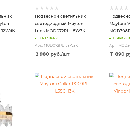
льник
Подвесной светильник
Подвесно
ytoni
светодиодный Maytoni
Maytoni V
-L12W4K
Lens MOD072PL-L8W3K
MOD308P
В наличии
В налич
Арт.: MOD072PL-L8W3K
Арт.: MOD
2 980
руб.
/шт
11 890
р