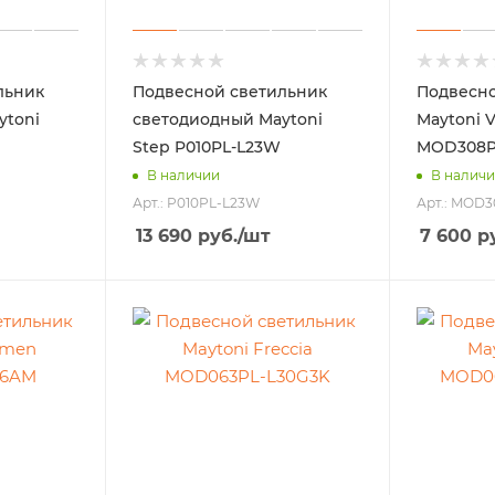
льник
Подвесной светильник
Подвесно
ytoni
светодиодный Maytoni
Maytoni V
Step P010PL-L23W
MOD308P
В наличии
В налич
Арт.: P010PL-L23W
Арт.: MOD
13 690
руб.
/шт
7 600
ру