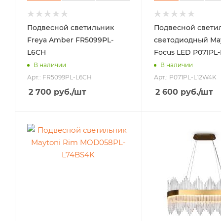
Подвесной светильник
Подвесной свети
Freya Amber FR5099PL-
светодиодный Ma
L6CH
Focus LED P071PL
В наличии
В наличии
Арт.: FR5099PL-L6CH
Арт.: P071PL-L12W4K
2 700
руб.
/шт
2 600
руб.
/шт