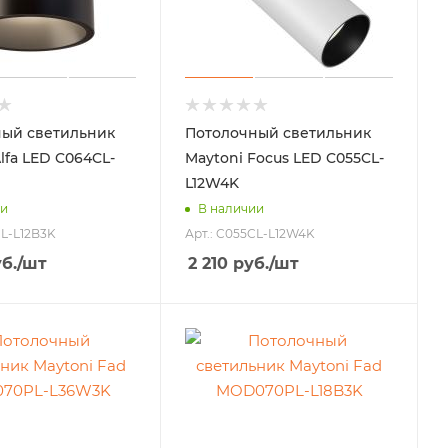
ый светильник
Потолочный светильник
lfa LED C064CL-
Maytoni Focus LED C055CL-
L12W4K
ии
В наличии
CL-L12B3K
Арт.: C055CL-L12W4K
б.
/шт
2 210
руб.
/шт