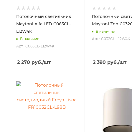
Потолочный светильник
Потолочный свет
Maytoni Alfa LED C065CL-
Maytoni Zon C032
L12W4K
В наличии
Арт.: C032CL-L12W4K
В наличии
Арт.: C065CL-L12W4K
2 270
руб.
/шт
2 390
руб.
/шт