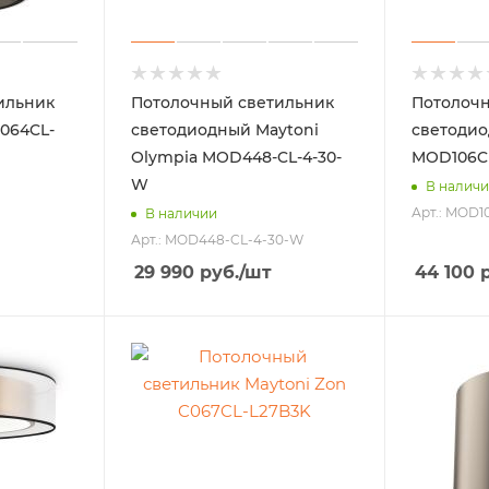
ильник
Потолочный светильник
Потолочн
C064CL-
светодиодный Maytoni
светодио
Olympia MOD448-CL-4-30-
MOD106C
W
В налич
Арт.: MOD
В наличии
Арт.: MOD448-CL-4-30-W
29 990
руб.
/шт
44 100
р