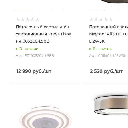
Потолочный светильник
Потолочный свет
светодиодный Freya Lisoa
Maytoni Alfa LED 
FR10032CL-L98B
L12W3K
В наличии
В наличии
Арт.: FR10032CL-L98B
Арт.: C064CL-L12W3K
12 990
руб.
/шт
2 520
руб.
/шт