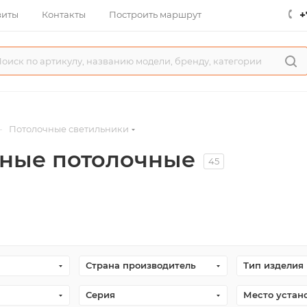
+
зиты
Контакты
Построить маршрут
—
Потолочные светильники
дные потолочные
45
Страна производитель
Тип изделия
Серия
Место устан