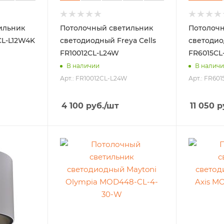
ильник
Потолочный светильник
Потолочн
CL-L12W4K
светодиодный Freya Cells
светодио
FR10012CL-L24W
FR6015CL
В наличии
В налич
Арт.: FR10012CL-L24W
Арт.: FR60
4 100
руб.
/шт
11 050
р