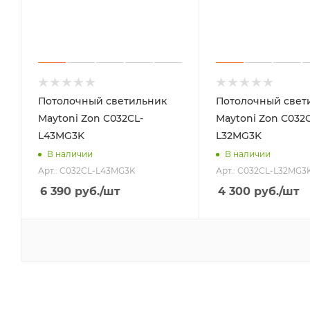
Потолочный светильник
Потолочный свет
Maytoni Zon C032CL-
Maytoni Zon C032C
L43MG3K
L32MG3K
В наличии
В наличии
Арт.: C032CL-L43MG3K
Арт.: C032CL-L32MG3
6 390
руб.
/шт
4 300
руб.
/шт