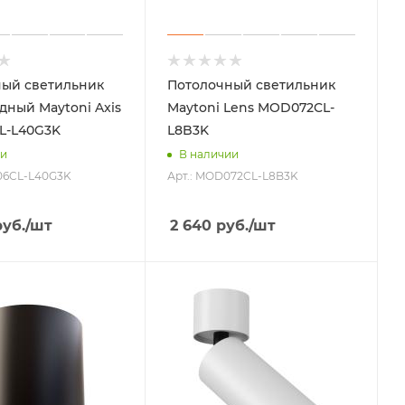
ый светильник
Потолочный светильник
дный Maytoni Axis
Maytoni Lens MOD072CL-
L-L40G3K
L8B3K
ии
В наличии
106CL-L40G3K
Арт.: MOD072CL-L8B3K
уб.
/шт
2 640
руб.
/шт