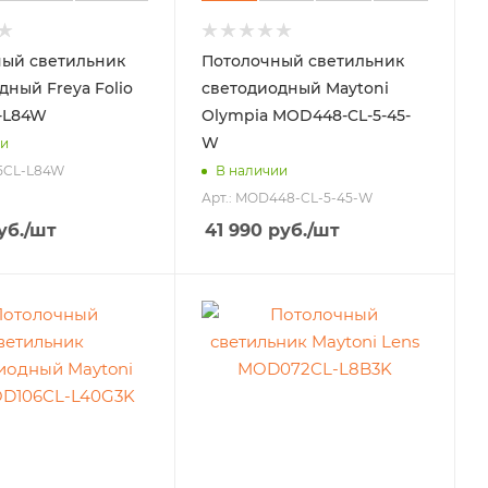
ый светильник
Потолочный светильник
дный Freya Folio
светодиодный Maytoni
-L84W
Olympia MOD448-CL-5-45-
W
ии
15CL-L84W
В наличии
Арт.: MOD448-CL-5-45-W
уб.
/шт
41 990
руб.
/шт