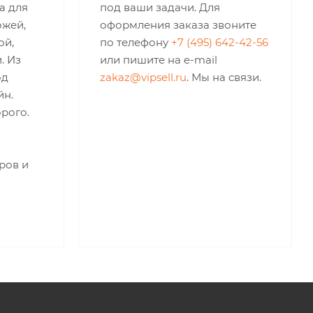
а для
под ваши задачи. Для
ожей,
оформления заказа звоните
ой,
по телефону
+7 (495) 642-42-56
. Из
или пишите на e-mail
од
zakaz@vipsell.ru
. Мы на связи.
йн.
рого.
ров и