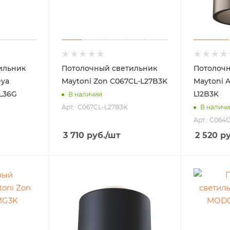
ильник
Потолочный светильник
Потолочн
eya
Maytoni Zon C067CL-L27B3K
Maytoni A
-L36G
L12B3K
В наличии
Арт.: C067CL-L27B3K
В налич
Арт.: C064
3 710
руб.
/шт
2 520
ру