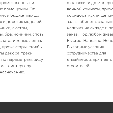
 промышленных и
от классики до модерн
ых помещений. От
ванной комнаты, прих
ких и бюджетных до
коридора, кухни, детск
х и дорогих моделей.
зала, кабинета, спальни
ники, люстры,
наличия на складе и п
, бра, ночники, споты,
заказ. Под любой диза
 светодиодные ленты,
Быстро. Надежно. Недо
 прожекторы, столбы,
Выгодные условия
ы декора, треки.
сотрудничества для
по параметрам: виду,
дизайнеров, архитекто
стилю, интерьеру,
строителей.
 назначению.