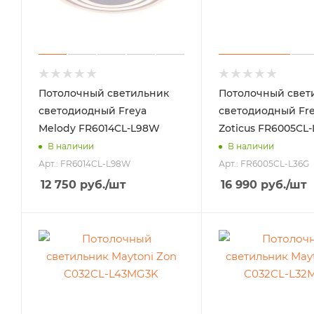
Потолочный светильник
Потолочный свет
светодиодный Freya
светодиодный Fr
Melody FR6014CL-L98W
Zoticus FR6005CL
В наличии
В наличии
Арт.: FR6014CL-L98W
Арт.: FR6005CL-L36G
12 750
руб.
/шт
16 990
руб.
/шт