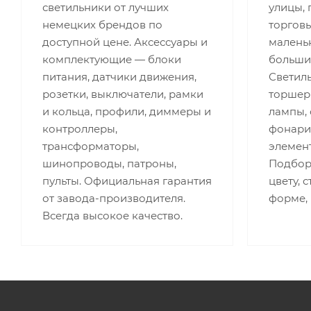
светильники от лучших
улицы,
немецких брендов по
торгов
доступной цене. Аксессуары и
малень
комплектующие — блоки
больши
питания, датчики движения,
Светиль
розетки, выключатели, рамки
торшеры
и кольца, профили, диммеры и
лампы,
контроллеры,
фонари,
трансформаторы,
элемент
шинопроводы, патроны,
Подбор 
пульты. Официальная гарантия
цвету, 
от завода-производителя.
форме,
Всегда высокое качество.