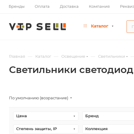
Бренды
Оплата
Доставка
Компания
Рекви
Каталог
—
—
—
Главная
Каталог
Освещение
Светильники
Светильники светодио
По умолчанию (возрастание)
Цена
Бренд
Степень защиты, IP
Коллекция