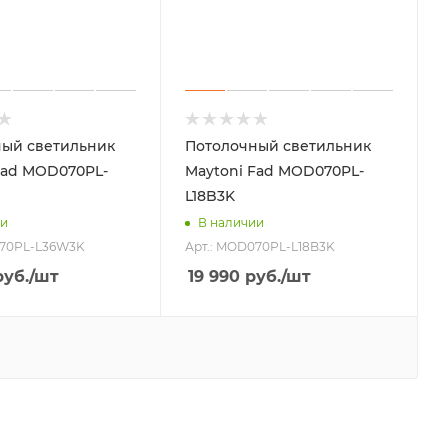
ый светильник
Потолочный светильник
Fad MOD070PL-
Maytoni Fad MOD070PL-
L18B3K
ии
В наличии
070PL-L36W3K
Арт.: MOD070PL-L18B3K
уб.
/шт
19 990
руб.
/шт