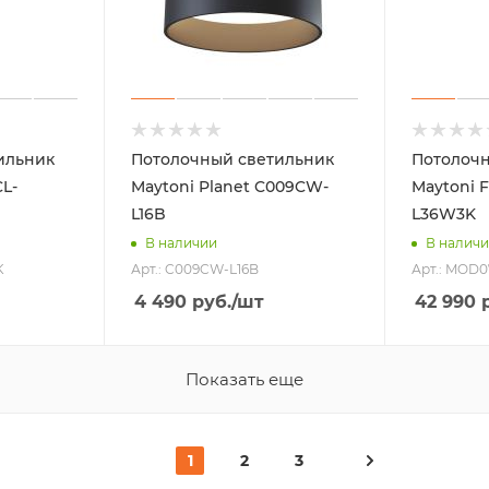
ильник
Потолочный светильник
Потолочн
L-
Maytoni Planet C009CW-
Maytoni 
L16B
L36W3K
В наличии
В налич
K
Арт.: C009CW-L16B
Арт.: MOD
4 490
руб.
/шт
42 990
р
Показать еще
1
2
3